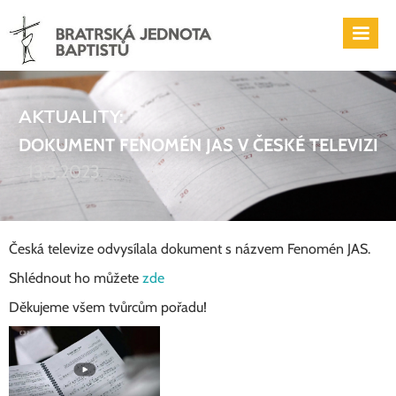
AKTUALITY:
DOKUMENT FENOMÉN JAS V ČESKÉ TELEVIZI
13.3.2023
Česká televize odvysílala dokument s názvem Fenomén JAS.
Shlédnout ho můžete
zde
Děkujeme všem tvůrcům pořadu!