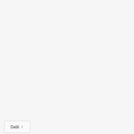
AKTUALITY
Pastorálka 2026
Další