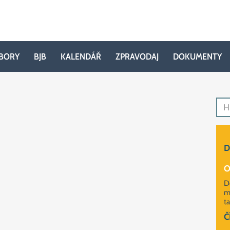
BORY
BJB
KALENDÁŘ
ZPRAVODAJ
DOKUMENTY
D
O
D
má
ta
AKTUALITY
Č