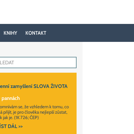
KNIHY
KONTAKT
enní zamyšlení SLOVA ŽIVOTA
 pannách
omnívám se, že vzhledem k tomu, co
 přijít, je pro člověka nejlepší zůstat,
k jak je. (1K 726; ČEP)
ÍST DÁL >>