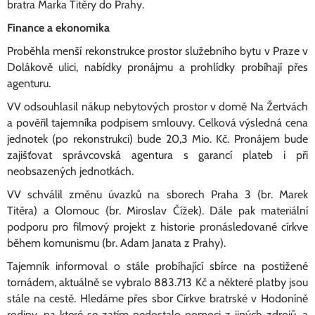
bratra Marka Titěry do Prahy.
Finance a ekonomika
Proběhla menší rekonstrukce prostor služebního bytu v Praze v
Dolákově ulici, nabídky pronájmu a prohlídky probíhají přes
agenturu.
VV odsouhlasil nákup nebytových prostor v domě Na Žertvách
a pověřil tajemníka podpisem smlouvy. Celková výsledná cena
jednotek (po rekonstrukci) bude 20,3 Mio. Kč. Pronájem bude
zajišťovat správcovská agentura s garancí plateb i při
neobsazených jednotkách.
VV schválil změnu úvazků na sborech Praha 3 (br. Marek
Titěra) a Olomouc (br. Miroslav Čížek). Dále pak materiální
podporu pro filmový projekt z historie pronásledované církve
během komunismu (br. Adam Janata z Prahy).
Tajemník informoval o stále probíhající sbírce na postižené
tornádem, aktuálně se vybralo 883.713 Kč a některé platby jsou
stále na cestě. Hledáme přes sbor Církve bratrské v Hodoníně
rodiny, na které se zatím nedostalo pomoci z jiných zdrojů, a