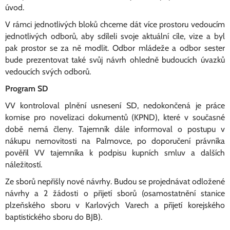
úvod.
V rámci jednotlivých bloků chceme dát více prostoru vedoucím
jednotlivých odborů, aby sdíleli svoje aktuální cíle, vize a byl
pak prostor se za ně modlit. Odbor mládeže a odbor sester
bude prezentovat také svůj návrh ohledně budoucích úvazků
vedoucích svých odborů.
Program SD
VV kontroloval plnění usnesení SD, nedokončená je práce
komise pro novelizaci dokumentů (KPND), které v současné
době nemá členy. Tajemník dále informoval o postupu v
nákupu nemovitosti na Palmovce, po doporučení právníka
pověřil VV tajemníka k podpisu kupních smluv a dalších
náležitostí.
Ze sborů nepřišly nové návrhy. Budou se projednávat odložené
návrhy a 2 žádosti o přijetí sborů (osamostatnění stanice
plzeňského sboru v Karlových Varech a přijetí korejského
baptistického sboru do BJB).