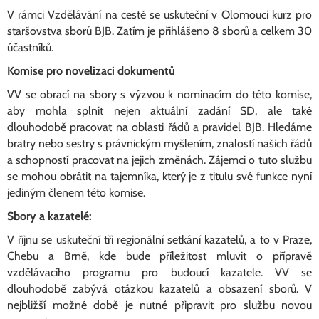
V rámci Vzdělávání na cestě se uskuteční v Olomouci kurz pro
staršovstva sborů BJB. Zatím je přihlášeno 8 sborů a celkem 30
účastníků.
Komise pro novelizaci dokumentů
VV se obrací na sbory s výzvou k nominacím do této komise,
aby mohla splnit nejen aktuální zadání SD, ale také
dlouhodobě pracovat na oblasti řádů a pravidel BJB. Hledáme
bratry nebo sestry s právnickým myšlením, znalostí našich řádů
a schopností pracovat na jejich změnách. Zájemci o tuto službu
se mohou obrátit na tajemníka, který je z titulu své funkce nyní
jediným členem této komise.
Sbory a kazatelé:
V říjnu se uskuteční tři regionální setkání kazatelů, a to v Praze,
Chebu a Brně, kde bude příležitost mluvit o přípravě
vzdělávacího programu pro budoucí kazatele. VV se
dlouhodobě zabývá otázkou kazatelů a obsazení sborů. V
nejbližší možné době je nutné připravit pro službu novou