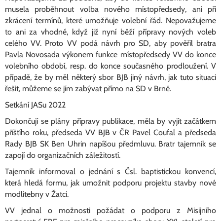
musela proběhnout volba nového místopředsedy, ani při
zkrácení termínů, které umožňuje volební řád. Nepovažujeme
to ani za vhodné, když již nyní běží přípravy nových voleb
celého VV. Proto VV podá návrh pro SD, aby pověřil bratra
Pavla Novosada výkonem funkce místopředsedy VV do konce
volebního období, resp. do konce současného prodloužení. V
případě, že by měl některý sbor BJB jiný návrh, jak tuto situaci
řešit, můžeme se jím zabývat přímo na SD v Brně.
Setkání JASu 2022
Dokončují se plány přípravy publikace, měla by vyjít začátkem
příštího roku, předseda VV BJB v ČR Pavel Coufal a předseda
Rady BJB SK Ben Uhrin napíšou předmluvu. Bratr tajemník se
zapojí do organizačních záležitostí.
Tajemník informoval o jednání s Čsl. baptistickou konvencí,
která hledá formu, jak umožnit podporu projektu stavby nové
modlitebny v Žatci.
VV jednal o možnosti požádat o podporu z Misijního