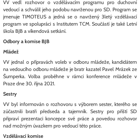
VV vedl rozhovor o vzdělávacím programu pro duchovní
vedoucí a schválil jeho podobu navrženou pro SD. Program se
jmenuje TIMOTEUS a jedná se o navržený 3letý vzdělávací
program ve spolupráci s Institutem TCM. Součástí je také Letní
škola BJB a víkendová setkání.
Odbory a komise BJB
Mládež
VV jednal o přípravách voleb v odboru mládeže, kandidátem
na vedoucího odboru mládeže je bratr kazatel Pavel Mrázek ze
Šumperka. Volba proběhne v rámci konference mládeže v
Praze dne 30. října 2021.
Sestry
VV byl informován o rozhovoru s výborem sester, kterého se
zúčastnili bratři předseda a tajemník. Sestry pro příští SD
připraví prezentaci koncepce své práce a povedou rozhovor
nad možným úvazkem pro vedoucí této práce.
Vzdělávací komise