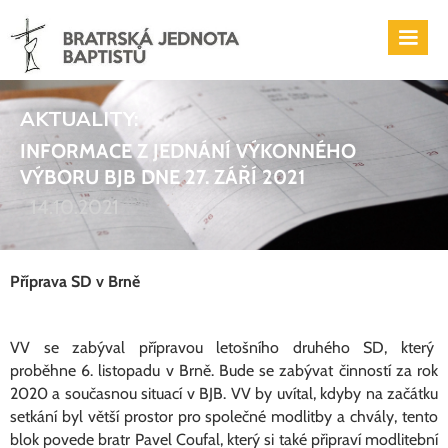
AKTUALITY:
INFORMACE Z JEDNÁNÍ VÝKONNÉHO
VÝBORU BJB DNE 27. ZÁŘÍ 2021
14.10.2021
Příprava SD v Brně
VV se zabýval přípravou letošního druhého SD, který
proběhne 6. listopadu v Brně. Bude se zabývat činností za rok
2020 a současnou situací v BJB. VV by uvítal, kdyby na začátku
setkání byl větší prostor pro společné modlitby a chvály, tento
blok povede bratr Pavel Coufal, který si také připraví modlitební