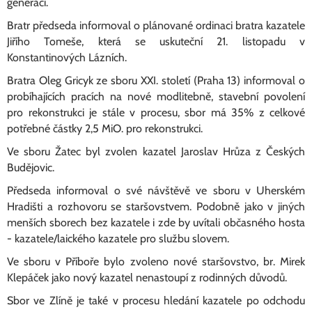
generaci.
Bratr předseda informoval o plánované ordinaci bratra kazatele
Jiřího Tomeše, která se uskuteční 21. listopadu v
Konstantinových Lázních.
Bratra Oleg Gricyk ze sboru XXI. století (Praha 13) informoval o
probíhajících pracích na nové modlitebně, stavební povolení
pro rekonstrukci je stále v procesu, sbor má 35% z celkové
potřebné částky 2,5 MiO. pro rekonstrukci.
Ve sboru Žatec byl zvolen kazatel Jaroslav Hrůza z Českých
Budějovic.
Předseda informoval o své návštěvě ve sboru v Uherském
Hradišti a rozhovoru se staršovstvem. Podobně jako v jiných
menších sborech bez kazatele i zde by uvítali občasného hosta
- kazatele/laického kazatele pro službu slovem.
Ve sboru v Příboře bylo zvoleno nové staršovstvo, br. Mirek
Klepáček jako nový kazatel nenastoupí z rodinných důvodů.
Sbor ve Zlíně je také v procesu hledání kazatele po odchodu