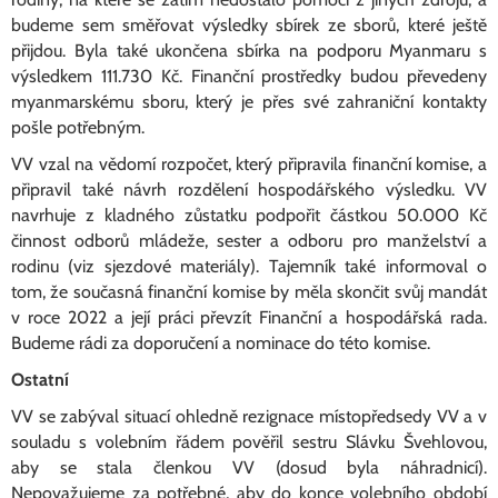
budeme sem směřovat výsledky sbírek ze sborů, které ještě
přijdou. Byla také ukončena sbírka na podporu Myanmaru s
výsledkem 111.730 Kč. Finanční prostředky budou převedeny
myanmarskému sboru, který je přes své zahraniční kontakty
pošle potřebným.
VV vzal na vědomí rozpočet, který připravila finanční komise, a
připravil také návrh rozdělení hospodářského výsledku. VV
navrhuje z kladného zůstatku podpořit částkou 50.000 Kč
činnost odborů mládeže, sester a odboru pro manželství a
rodinu (viz sjezdové materiály). Tajemník také informoval o
tom, že současná finanční komise by měla skončit svůj mandát
v roce 2022 a její práci převzít Finanční a hospodářská rada.
Budeme rádi za doporučení a nominace do této komise.
Ostatní
VV se zabýval situací ohledně rezignace místopředsedy VV a v
souladu s volebním řádem pověřil sestru Slávku Švehlovou,
aby se stala členkou VV (dosud byla náhradnicí).
Nepovažujeme za potřebné, aby do konce volebního období