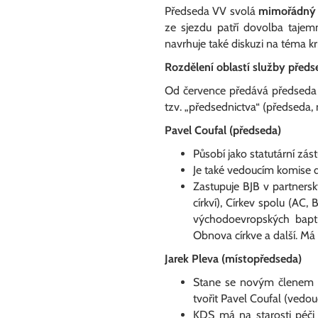
Předseda VV svolá
mimořádný S
ze sjezdu patří dovolba taje
navrhuje také diskuzi na téma kri
Rozdělení oblastí služby předs
Od července předává předseda 
tzv. „předsednictva“ (předseda,
Pavel Coufal (předseda)
Působí jako statutární zás
Je také vedoucím komise 
Zastupuje BJB v partnersk
církví), Církev spolu (AC
východoevropských bapti
Obnova církve a další. Má
Jarek Pleva (místopředseda)
Stane se novým člene
tvořit Pavel Coufal (vedou
KDS má na starosti péči 