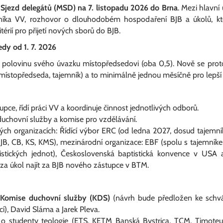
jezd delegátů (MSD) na 7. listopadu 2026 do Brna
. Mezi hlavn
mníka VV, rozhovor o dlouhodobém hospodaření BJB a úkolů, kt
térií pro přijetí nových sborů do BJB.
edy od 1. 7. 2026
polovinu svého úvazku místopředsedovi (oba 0,5). Nově se proto 
 místopředseda, tajemník) a to minimálně jednou měsíčně pro lepší 
tupce, řídí práci VV a koordinuje činnost jednotlivých odborů.
duchovní služby a komise pro vzdělávání.
ých organizacích: Řídící výbor ERC (od ledna 2027, dosud tajemní
, BJB, CB, KS, KMS), mezinárodní organizace: EBF (spolu s tajemníke
stických jednot), Československá baptistická konvence v USA a
 za úkol najít za BJB nového zástupce v BTM.
m
Komise duchovní služby (KDS)
(návrh bude předložen ke schvá
cí), David Sláma a Jarek Pleva.
o studenty teologie (ETS, KETM Banská Bystrica, TCM, Timoteus),