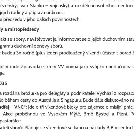
vězeňský, Ivan Stanko – vojenský) a rozdělení osobního mentori
ejich rodiny a příprava ordinací.
í předsedu v jeho dalších povinnostech
y a místopředsedy
kt se sbory, navštěvovat je, informovat se o jejich duchovním stav
ogramu duchovní obnovy sborů.
 budou 3x ročně (plus jeden prodloužený víkend) účastnit porad 
kční radě Zpravodaje, který VV vnímá jako svůj komunikační nástr
JB.
2035
a rozdána brožurka pro delegáty a podnikatele. Vychází z rozpraco
o během cesty do Austrálie a Singapuru. Bude dále diskutováno na
ndřej – VNC“:
Jde o tři víkendové bloky pro zájemce o misijní práci.
 Akce proběhnou ve Vysokém Mýtě, Brně–Bystrci a Plzni. P
pastorálce.
teli sborů:
Plánuje se víkendové setkání na náklady BJB v centru 