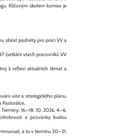
ngu. Klíčovým úkolem komise je
u, sbírat podněty pro práci VV a
B7 (setkání všech pracovníků VV
oj k reflexi aktuálních témat a
vání vize a strategického plánu,
 Pastorálce.
 Termíny: 16.–18. 10. 2026, 4.–6.
odrobnosti a pozvánky budou
Immanuel, a to v termínu 20.–21.