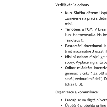
Vzdělávání a odbory
Kurz Služba dětem:
Úspěš
zaměřené na práci s dětm
misií.
Timoteus a TCM:
V březn
kurz
Hermeneutika
. Na I
Timoteus 1).
Pastorační dovednosti 1:
limit maximálně 3 účastní
Misijní odbor:
Misijní gr
sbory. Vyplácení grantů b
Odbor mládeže:
Intenziv
generací v církvi“. Za BJB
starší, vedoucí mládeží).
lidi za BJB).
Organizace a komunikace:
Pracuje se na digitální ve
Úspěšně proběhlo online š