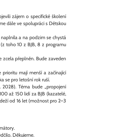
vili zájem o specifické školení
me dále ve spolupráci s Dětskou
ě naplnila a na podzim se chystá
 (z toho 10 z BJB, 8 z programu
je zcela přeplněn. Bude zaveden
prioritu mají menší a začínající
se pro letošní rok ruší.
. 2028). Téma bude „propojení
100 až 150 lidí za BJB (kazatelé,
deží od 16 let (možnost pro 2–3
amátory.
ědčilo. Děkujeme.