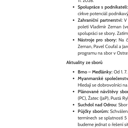
11. 2026.
Spolupráce s podnikateli:
církve potenciál podnikavýc
Zahraniční partnerství:
V 
poletí Vladimír Zeman (v
spolupráci se sbory. Zat
Nástroje pro sbory:
Na če
Zeman, Pavel Coufal a Jar
programu na sbor v Ostra
Aktuality ze sborů
Brno – Medlánky:
Od 1. 7
Myanmarské společenstv
Hledají se dobrovolníci n
Plánované návštěvy sbor
(PC), Žatec (JaP), Pustá Ry
Suchdol nad Odrou:
Sbor 
Půjčky sborům:
Schválena
termínech se splatností 5 
budeme jednat o řešení si