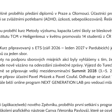
ně proběhlo předání diplomů v Praze a Olomouci. Účastníci proje
i se zvláštními potřebami (ADHD, úzkosti, sebepoškozování). Řeší
u proběhl kurz
Metody výzkumu
, kapacita Letní školy se bleskov
nstitutu TCM v Heiligenkreuz v květnu promovalo 14 studentů z ČR
Kurz připravovaný s ETS (září 2026 – leden 2027 v Pardubicích) 
ků za jeden sbor.
anty na podporu sborových misijních akcí byly vyhlášeny s tím, že 
ude nově vázáno na odevzdání závěrečné zprávy. Výjezd do Turecka 
ně se připravuje velký mezidenominační
Summit 2028
(3.–5. 2
 se příprav účastní Pavel Mrázek a Pavel Coufal. Odhaduje se účast 
 Dále běží online program
NEXT GENERATION LAB
pro vedoucí mlá
rzi (aplikace/web) nového Zpěvníku, proběhlo první setkání s progr
kolení grafického nástroje Canva (Veronika Pavlová), které se osv