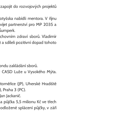
 zapojit do rozvojových projektů
Lotyšska nabídli mentora. V říjnu
víjet partnerství pro MP 2035 a
 Šumperk.
hovním zdraví sborů. Vladimír
a sdíleli pozitivní dopad tohoto
ondu zakládání sborů.
 v CASD Luže u Vysokého Mýta.
itoměřice (JP), Uherské Hradiště
), Praha 3 (PC).
an Jackanič.
 půjčka 5,5 milionu Kč ve třech
 odložené splácení půjčky, v září