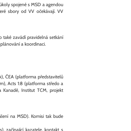
í úkoly spojené s MSD a agendou
eré sbory od VV očekávají. VV
také zavádí pravidelná setkání
plánování a koordinaci.
k), ČEA (platforma představitelů
m), Acts 1:8 (platforma středo a
 Kanadě, Institut TCM, projekt
lení na MSD). Komisi tak bude
 začínající kazatele, kontakt s