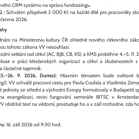
vého CRM systému na správu fundraisingu.
ů :
Schválen příspěvek 2 000 Kč na každé dítě pro pracovníky sbor
 června 2026.
ahy
dnání na Ministerstvu kultury ČR ohledně nového církevního zák
ou tohoto zákona VV nesouhlasí.
zdní setkání rad církví (AC, BJB, CB, KS) a KMS proběhne 4.–5. 11.
diskuse o práci křesťanských organizací a církví a zkušenostech 
a částečně tajemník.
3.–26. 9. 2026, Durres):
Hlavním tématem bude světové bap
g/). VV schválil pracovní cestu pro Pavla Coufala a Vladimíra Zem
ké jednoty ze střední a východní Evropy formulovaly v Budapešti 
na evangelizaci, revizi fungování semináře IBTSC v Amsterd
 obdržel text na vědomí, prostuduje ho a v září rozhodne, zda ho 
ru:
16. září 2026 od 9:30 hod.