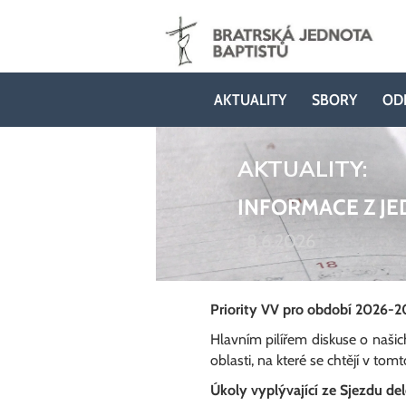
AKTUALITY
SBORY
OD
AKTUALITY:
INFORMACE Z JE
8.6.2026
Priority VV pro období 2026-2
Hlavním pilířem diskuse o našic
oblasti, na které se chtějí v tom
Úkoly vyplývající ze Sjezdu d