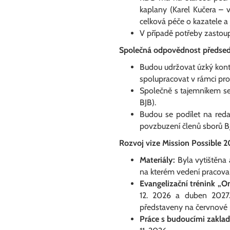
kaplany (Karel Kučera – 
celková péče o kazatele a j
V případě potřeby zastoup
Společná odpovědnost předsed
Budou udržovat úzký konta
spolupracovat v rámci pr
Společně s tajemníkem se
BJB).
Budou se podílet na reda
povzbuzení členů sborů B
Rozvoj vize Mission Possible 
Materiály:
Byla vytištěna 
na kterém vedení pracoval
Evangelizační trénink „O
12. 2026 a duben 2027.
představeny na červnové 
Práce s budoucími zaklada