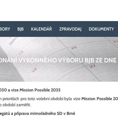
BORY
BJB
KALENDÁŘ
ZPRAVODAJ
DOKUMENTY
DNÁNÍ VÝKONNÉHO VÝBORU BJB ZE DNE 
030 a vize Mission Possible 2035
h prioritách pro toto volební období byla vize
Mission Possible 2
to období zaměřit.
elegátů a příprava mimořádného SD v Brně