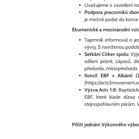
Uvažujeme o zavedení no
Podpora pracovníků sbor
je možné podat do konce
Ekumenické a mezinárodní vzt
Tajemník informoval o je
vývoj. S navrženou podob
Setkání Církev spolu:
Výje
sdílení priorit, zápasů, 
předseda, místopředseda 
Koncil EBF v Albánii (2
(https://acts2movement.or
Výzva Acts 1:8:
Baptistic
EBF, které klade důraz 
stejnopohlavním párům. VV
Příští jednání Výkonného výbo