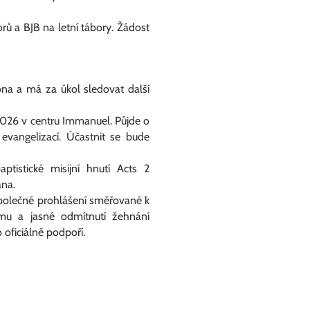
ů a BJB na letní tábory. Žádost
ona a má za úkol sledovat další
 2026 v centru Immanuel. Půjde o
s evangelizací. Účastnit se bude
tistické misijní hnutí
Acts 2
ana.
společné prohlášení směřované k
amu a jasné odmítnutí žehnání
oficiálně podpoří.