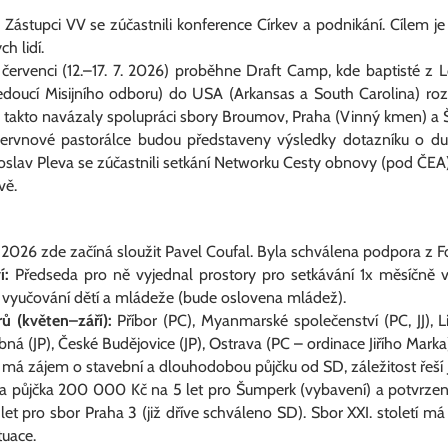
Zástupci VV se zúčastnili konference
Církev a podnikání.
Cílem je
h lidí.
červenci (12.–17. 7. 2026) proběhne
Draft Camp
, kde baptisté z 
edoucí Misijního odboru) do USA (Arkansas a South Carolina) roz
ím takto navázaly spolupráci sbory Broumov, Praha (Vinný kmen) a
rvnové pastorálce budou představeny výsledky dotazníku o duc
oslav Pleva se zúčastnili setkání Networku Cesty obnovy (pod ČEA) 
vě.
. 2026 zde začíná sloužit Pavel Coufal. Byla schválena podpora z F
í:
Předseda pro ně vyjednal prostory pro setkávání 1x měsíčně
a vyučování dětí a mládeže (bude oslovena mládež).
ů (květen–září):
Příbor (PC), Myanmarské společenství (PC, JJ), L
bná (JP), České Budějovice (JP), Ostrava (PC – ordinace Jiřího Marka
má zájem o stavební a dlouhodobou půjčku od SD, záležitost řeší J
 půjčka 200 000 Kč na 5 let pro Šumperk (vybavení) a potvrzena
let pro sbor Praha 3 (již dříve schváleno SD). Sbor XXI. století má
tuace.