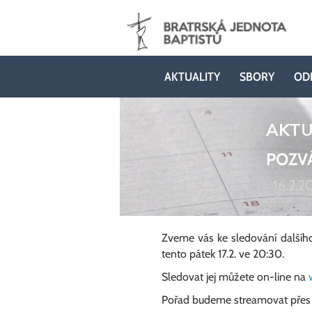
AKTUALITY
SBORY
OD
AKTU
POZVÁ
16.2.2
Zveme vás ke sledování dalšího
tento pátek 17.2. ve 20:30.
Sledovat jej můžete on-line na
Pořad budeme streamovat přes 