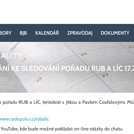
BORY
BJB
KALENDÁŘ
ZPRAVODAJ
DOKUMENTY
ALITY:
NÍ KE SLEDOVÁNÍ POŘADU RUB A LÍC 17.
023
 pořadu RUB a LÍC, tentokrát s Jitkou a Pavlem Coufalovými. Můž
www.radispolu.cz/rubalic .
YouTube, kde bude možné pokládat on-line otázky do chatu.