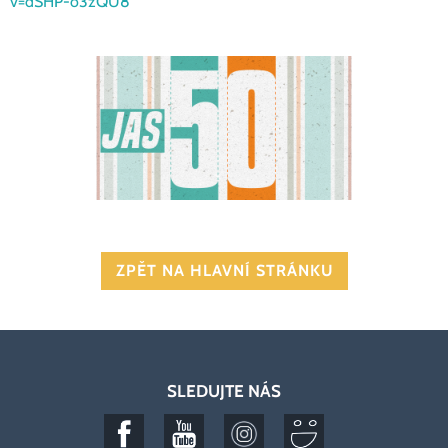
v=dSHP-o3zQU8
ZPĚT NA HLAVNÍ STRÁNKU
SLEDUJTE NÁS