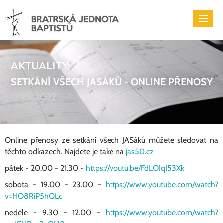
AKTUALITY:
SETKÁNÍ VŠECH JASÁKŮ - ONLINE PŘENOSY
19.5.2022
Online přenosy ze setkání všech JASáků můžete sledovat na
těchto odkazech. Najdete je také na
jas50.cz
pátek - 20.00 - 21.30 -
https://youtu.be/FdLOIqI53Xk
sobota - 19.00 - 23.00 -
https://www.youtube.com/watch?
v=HO8RiP5hQLc
neděle - 9.30 - 12.00 -
https://www.youtube.com/watch?