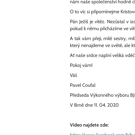
nám naše společenství hodně c
O to víc si připomínejme Kristov
Pán Ježíš je vítěz. Nezůstal v 
pokud k němu přicházíme ve víře 
A tak vám přeji, milé sestry, mil
který nenajdeme ve světě, ale k
Ať naše srdce naplní veliká vděč
Pokoj vám!
Váš
Pavel Coufal
Předseda Výkonného výboru B
V Brně dne 11. 04. 2020
Video najdete zde:
https://www.facebook.com/bjb.