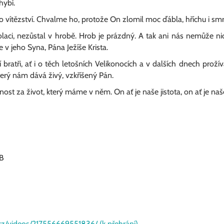
hybí.
o vítězství. Chvalme ho, protože On zlomil moc ďábla, hříchu i smrt
izolaci, nezůstal v hrobě. Hrob je prázdný. A tak ani nás nemůže ni
v jeho Syna, Pána Ježíše Krista.
í bratři, ať i o těch letošních Velikonocích a v dalších dnech proží
terý nám dává živý, vzkříšený Pán.
nost za život, který máme v něm. On ať je naše jistota, on ať je naše
JB
cz/videos/217556669551836/ (k přehrání)