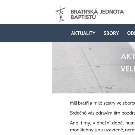
AKTUALITY
SBORY
OD
AKT
VEL
11.4
Milí bratři a milé sestry ve sbor
Srdečně vás zdravím tím pozdrav
Ano, i my, v dnešní době, nutně
modlitebny jsou uzavřené, nemůž