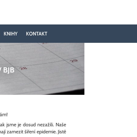
KNIHY
KONTAKT
 BJB
Vám!
jak jsme je dosud nezažili. Naše
í zamezit šíření epidemie. Jistě