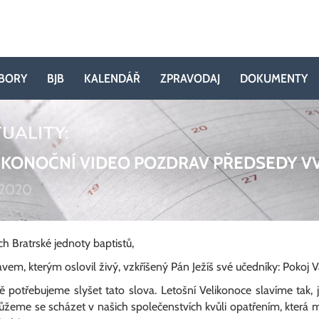
BORY
BJB
KALENDÁŘ
ZPRAVODAJ
DOKUMENTY
UALITY:
IKONOČNÍ VIDEO POZDRAV PŘEDSEDY VV
.2020
ech Bratrské jednoty baptistů,
em, kterým oslovil živý, vzkříšený Pán Ježíš své učedníky: Pokoj 
 potřebujeme slyšet tato slova. Letošní Velikonoce slavíme tak, 
eme se scházet v našich společenstvích kvůli opatřením, která maj