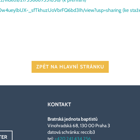
/d/10w4ueylbUX-_sfTkhuzUoVbrFQ6bd3Ih/view?usp=sharing (ke staže
ZPĚT NA HLAVNÍ STRÁNKU
KONTAKT
Bratrská jednota baptistů
Vinohradská 68, 130 00 Praha 3
datová schránka: reccib3
TER
tel:
+420 241 434 256