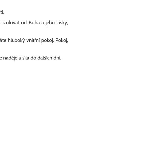
i.
c izolovat od Boha a jeho lásky,
váte hluboký vnitřní pokoj. Pokoj,
 naděje a síla do dalších dní.