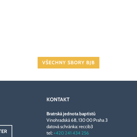
VŠECHNY SBORY BJB
KONTAKT
Bratrská jednota baptistů
Vinohradská 68, 130 00 Praha 3
datová schránka: reccib3
TER
tel:
+420 241 434 256