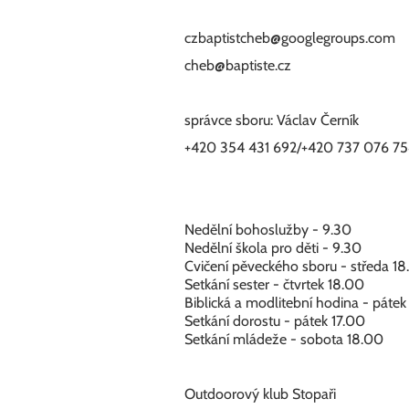
czbaptistcheb@googlegroups.com
cheb@baptiste.cz
správce sboru: Václav Černík
+420 354 431 692/+420 737 076 7
Nedělní bohoslužby - 9.30
Nedělní škola pro děti - 9.30
Cvičení pěveckého sboru - středa 1
Setkání sester - čtvrtek 18.00
Biblická a modlitební hodina - pátek
Setkání dorostu - pátek 17.00
Setkání mládeže - sobota 18.00
Outdoorový klub Stopaři