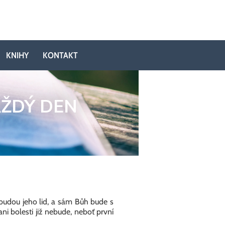
KNIHY
KONTAKT
AŽDÝ DEN
i budou jeho lid, a sám Bůh bude s
ani bolesti již nebude, neboť první