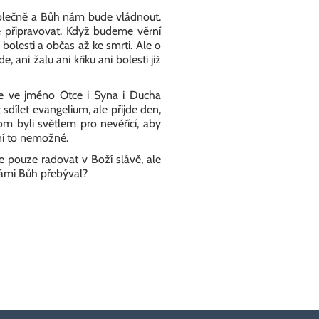
olečně a Bůh nám bude vládnout.
e připravovat. Když budeme věrní
olesti a občas až ke smrti. Ale o
 ani žalu ani křiku ani bolesti již
 je ve jméno Otce i Syna i Ducha
dílet evangelium, ale přijde den,
m byli světlem pro nevěřící, aby
ení to nemožné.
e pouze radovat v Boží slávě, ale
námi Bůh přebýval?