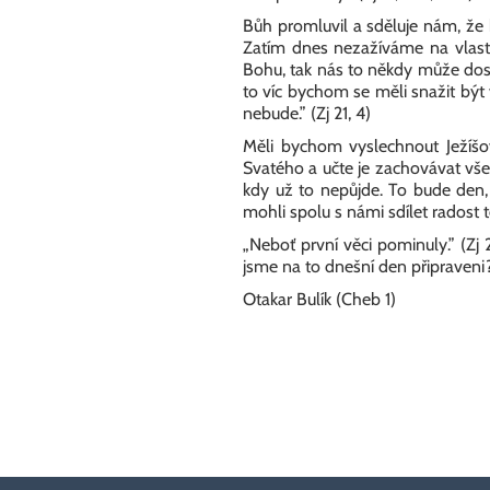
Bůh promluvil a sděluje nám, ž
Zatím dnes nezažíváme na vlastn
Bohu, tak nás to někdy může dost
to víc bychom se měli snažit být v
nebude.” (Zj 21, 4)
Měli bychom vyslechnout Ježíšov
Svatého a učte je zachovávat vše
kdy už to nepůjde. To bude den,
mohli spolu s námi sdílet radost 
„Neboť první věci pominuly.” (Zj
jsme na to dnešní den připraven
Otakar Bulík (Cheb 1)