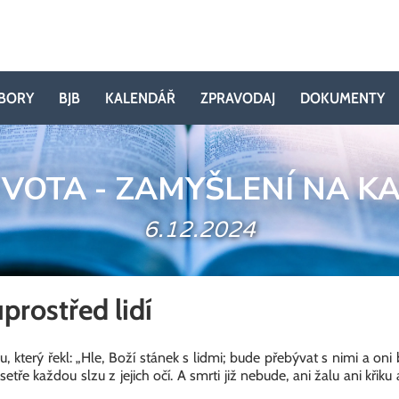
BORY
BJB
KALENDÁŘ
ZPRAVODAJ
DOKUMENTY
IVOTA - ZAMYŠLENÍ NA K
6.12.2024
prostřed lidí
, který řekl: „Hle, Boží stánek s lidmi; bude přebývat s nimi a on
tře každou slzu z jejich očí. A smrti již nebude, ani žalu ani křiku 