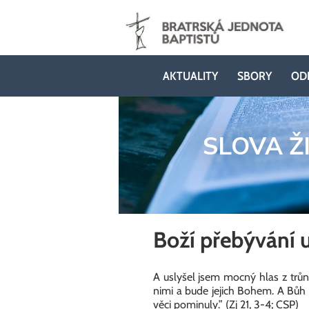
AKTUALITY
SBORY
OD
SLOVA Ž
Boží přebývání u
A uslyšel jsem mocný hlas z trůnu
nimi a bude jejich Bohem. A Bůh se
věci pominuly.” (Zj 21, 3-4; CSP)