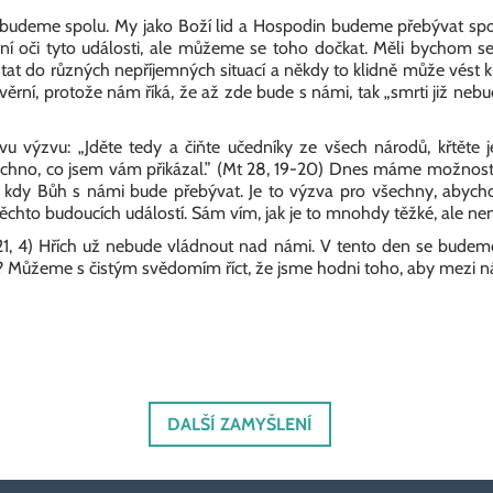
e budeme spolu. My jako Boží lid a Hospodin budeme přebývat sp
í oči tyto události, ale můžeme se toho dočkat. Měli bychom s
at do různých nepříjemných situací a někdy to klidně může vést k b
ěrní, protože nám říká, že až zde bude s námi, tak „smrti již nebude,
u výzvu: „Jděte tedy a čiňte učedníky ze všech národů, křtěte
chno, co jsem vám přikázal.” (Mt 28, 19-20) Dnes máme možnost s
 kdy Bůh s námi bude přebývat. Je to výzva pro všechny, abycho
těchto budoucích událostí. Sám vím, jak je to mnohdy těžké, ale n
 21, 4) Hřích už nebude vládnout nad námi. V tento den se budem
i? Můžeme s čistým svědomím říct, že jsme hodni toho, aby mezi 
DALŠÍ ZAMYŠLENÍ