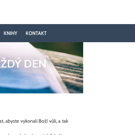
KNIHY
KONTAKT
AŽDÝ DEN
 abyste vykonali Boží vůli, a tak