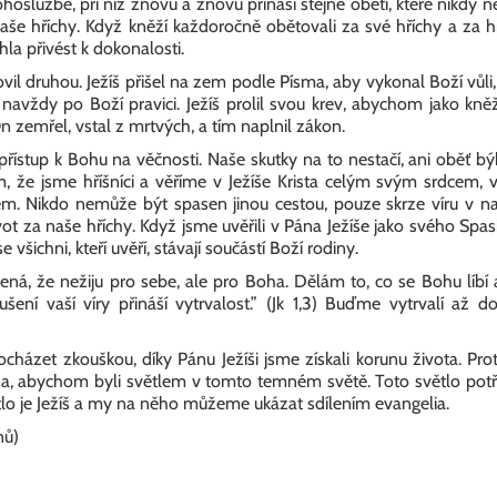
oslužbě, při níž znovu a znovu přináší stejné oběti, které nikdy n
še hříchy. Když kněží každoročně obětovali za své hříchy a za h
la přivést k dokonalosti.
ovil druhou. Ježíš přišel na zem podle Písma, aby vykonal Boží vůl
dí navždy po Boží pravici. Ježíš prolil svou krev, abychom jako kn
 On zemřel, vstal z mrtvých, a tím naplnil zákon.
ístup k Bohu na věčnosti. Naše skutky na to nestačí, ani oběť býk
 že jsme hříšníci a věříme v Ježíše Krista celým svým srdcem, v
 Nikdo nemůže být spasen jinou cestou, pouze skrze víru v naš
vot za naše hříchy. Když jsme uvěřili v Pána Ježíše jako svého Spas
 všichni, kteří uvěří, stávají součástí Boží rodiny.
á, že nežiju pro sebe, ale pro Boha. Dělám to, co se Bohu líbí a
ušení vaší víry přináší vytrvalost.” (Jk 1,3) Buďme vytrvalí až
rocházet zkouškou, díky Pánu Ježíši jsme získali korunu života. Pr
na, abychom byli světlem v tomto temném světě. Toto světlo potř
lo je Ježíš a my na něho můžeme ukázat sdílením evangelia.
nů)