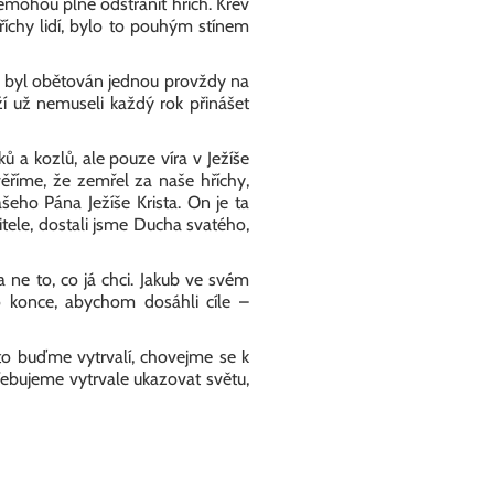
emohou plně odstranit hřích. Krev
říchy lidí, bylo to pouhým stínem
i, byl obětován jednou provždy na
ěží už nemuseli každý rok přinášet
ů a kozlů, ale pouze víra v Ježíše
ěříme, že zemřel za naše hříchy,
eho Pána Ježíše Krista. On je ta
itele, dostali jsme Ducha svatého,
 ne to, co já chci. Jakub ve svém
 do konce, abychom dosáhli cíle –
oto buďme vytrvalí, chovejme se k
ebujeme vytrvale ukazovat světu,