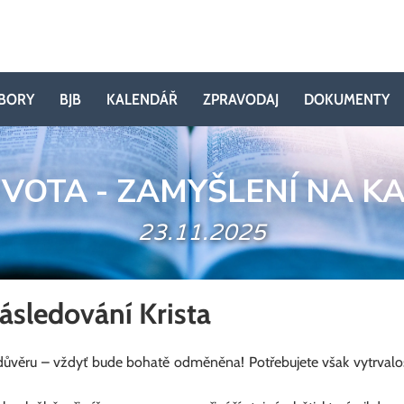
BORY
BJB
KALENDÁŘ
ZPRAVODAJ
DOKUMENTY
IVOTA - ZAMYŠLENÍ NA K
23.11.2025
ásledování Krista
věru – vždyť bude bohatě odměněna! Potřebujete však vytrvalost,