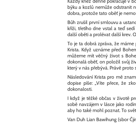
Každý kněz denně pokračuje v boh
býku a kozlů nemůže odstranit na
dobra, protože tato oběť je nemoh
Bůh zrušil první smlouvu a ustan
kříži, třetího dne vstal a teď se
další oběti a prolévat další krev.
To je ta dobrá zpráva, že máme př
Krista. Když uznáme před Bohem,
můžeme mít věčný život s Bohem.
dokonalá oběť, on položil svůj ži
který v nás přebývá. Právě proto se
Následování Krista pro mě znamen
dopise píše: „Víte přece, že zko
dokonalosti.
I když je těžké občas v životě p
sobě navzájem v lásce jako rodi
aby ho také mohl poznat. To svět
Van Duh Lian Bawihung (sbor Čji