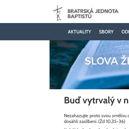
AKTUALITY
SBORY
OD
SLOVA Ž
Buď vytrvalý v n
Nezahazujte proto svou smělou dů
dosáhli zaslíbení. (Žd 10,35-36)