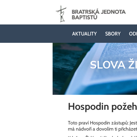
AKTUALITY
SBORY
OD
SLOVA Ž
Hospodin požeh
Toto praví Hospodin zástupů: Jes
má nádvoří a dovolím ti přicházet m