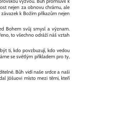
obrovskou výzvou. Bůh promluvil k
nost nejen za obnovu chrámu, ale
ní závazek k Božím příkazům nejen
řed Bohem svůj smysl a význam.
řeno, to všechno odráží náš vztah
být ti, kdo povzbuzují, kdo vedou
váme se světlým příkladem pro ty,
telné. Bůh vidí naše srdce a naši
l Jóšuovi místo mezi těmi, kteří