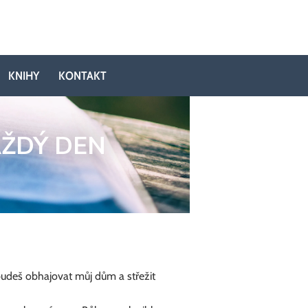
KNIHY
KONTAKT
AŽDÝ DEN
budeš obhajovat můj dům a střežit