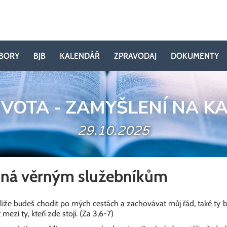
BORY
BJB
KALENDÁŘ
ZPRAVODAJ
DOKUMENTY
IVOTA - ZAMYŠLENÍ NA K
29.10.2025
ná věrným služebníkům
tliže budeš chodit po mých cestách a zachovávat můj řád, také ty 
ezi ty, kteří zde stojí. (Za 3,6-7)