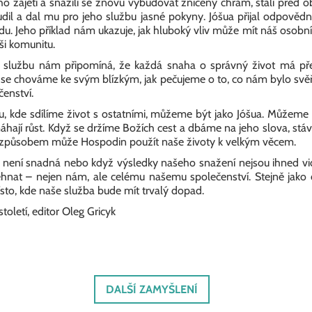
ého zajetí a snažili se znovu vybudovat zničený chrám, stáli před 
udil a dal mu pro jeho službu jasné pokyny. Jóšua přijal odpověd
du. Jeho příklad nám ukazuje, jak hluboký vliv může mít náš osob
ši komunitu.
ro službu nám připomíná, že každá snaha o správný život má p
k se chováme ke svým blízkým, jak pečujeme o to, co nám bylo svě
enství.
, kde sdílíme život s ostatními, můžeme být jako Jóšua. Můžeme 
ají růst. Když se držíme Božích cest a dbáme na jeho slova, stá
mto způsobem může Hospodin použít naše životy k velkým věcem.
není snadná nebo když výsledky našeho snažení nejsou ihned vidi
hnat – nejen nám, ale celému našemu společenství. Stejně jako da
sto, kde naše služba bude mít trvalý dopad.
toletí, editor Oleg Gricyk
DALŠÍ ZAMYŠLENÍ