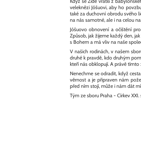
Když se Židé vrátili z babylonsk
veleknězi Jóšuovi, aby ho povzb
také za duchovní obrodu svého li
na nás samotné, ale i na celou na
Jóšuovo obnovení a očištění p
Způsob, jak žijeme každý den, ja
s Bohem a má vliv na naše společ
V našich rodinách, v našem sboru
druhé k pravdě, kdo druhým pomáh
kteří nás obklopují. A právě tí
Nenechme se odradit, když cesta 
věrnost a je připraven nám pože
před ním stojí, může i nám dát mí
Tým ze sboru Praha - Církev XXI. s