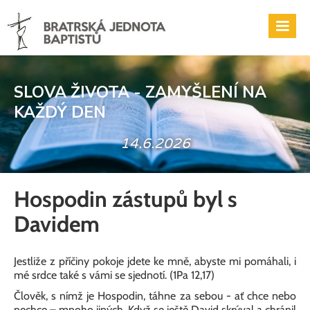
SLOVA ŽIVOTA - ZAMYŠLENÍ NA
KAŽDÝ DEN
14.6.2026
Hospodin zástupů byl s
Davidem
Jestliže z příčiny pokoje jdete ke mně, abyste mi pomáhali, i
mé srdce také s vámi se sjednotí. (1Pa 12,17)
Člověk, s nímž je Hospodin, táhne za sebou - ať chce nebo
nechce – mnoho jiných. Když se ještě David skrýval a chránil