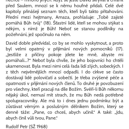
před Saulem, mnozí se k němu houfně přidali. Celé dvě
kapitoly přinášejí seznam těch, kteří byli takto přitahováni.
Přední mezi hejtmany, Amaza, prohlašuje: „Tobě zajisté
pomáhá Bůh tvůj“ (18). Šťastní lidé, kteří se mohou stýkat s
někým, s nímž je Bůh! Neboť se stanou podílníky na
požehnání, jež spočinulo na něm.
David dobře předvídal, co by se mohlo vyskytnout, a proto
byl velmi opatrný v přijímání nových pomocníků (17).
„Jestliže z příčiny pokoje jdete ke mně, abyste mi
pomáhali…?“ Neboť byla chvíle, že jeho bojovníci ho chtěli
ukamenovat. Byla mezi nimi celá řada lidí zlých, sobeckých. I
z těch nejvěrnějších mnozí odpadli. I do církve se často
dostávají lidé polovičatí a sobečtí. Je třeba zvýšené péče a
opatrnosti v přijímání nových členů. To druhé je povzbuzení
pro všechny, kteří pracují na díle Božím. Svěří-li Bůh někomu
nějaký úkol, nemusí mít strach, že mu Bůh nedá potřebné
spolupracovníky. Ale má to i dnes jednu podmínku: být a
zůstávat věrným a poslušným dělníkem Božím, který se
denně táže: „Pane, co chceš, abych učinil.“ A také: „Jdu,
abych činil vůli tvou, Pane.“
Rudolf Petr (SŽ 1968)