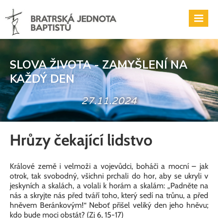
SLOVA ŽIVOTA - ZAMYŠLENÍ NA
KAŽDÝ DEN
27.11.2024
Hrůzy čekající lidstvo
Králové země i velmoži a vojevůdci, boháči a mocní – jak
otrok, tak svobodný, všichni prchali do hor, aby se ukryli v
jeskyních a skalách, a volali k horám a skalám: „Padněte na
nás a skryjte nás před tváří toho, který sedí na trůnu, a před
hněvem Beránkovým!“ Neboť přišel veliký den jeho hněvu;
kdo bude moci obstát? (Zj 6, 15-17)