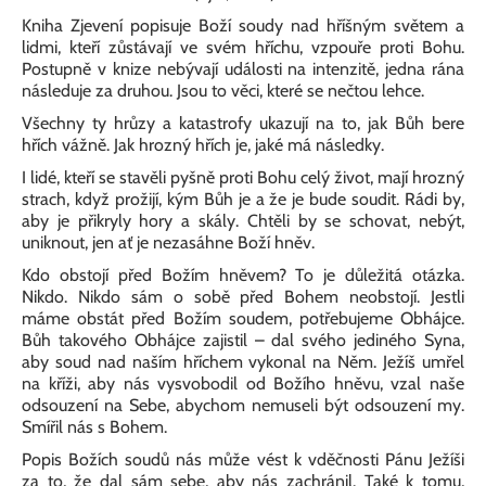
Kniha Zjevení popisuje Boží soudy nad hříšným světem a
lidmi, kteří zůstávají ve svém hříchu, vzpouře proti Bohu.
Postupně v knize nebývají události na intenzitě, jedna rána
následuje za druhou. Jsou to věci, které se nečtou lehce.
Všechny ty hrůzy a katastrofy ukazují na to, jak Bůh bere
hřích vážně. Jak hrozný hřích je, jaké má následky.
I lidé, kteří se stavěli pyšně proti Bohu celý život, mají hrozný
strach, když prožijí, kým Bůh je a že je bude soudit. Rádi by,
aby je přikryly hory a skály. Chtěli by se schovat, nebýt,
uniknout, jen ať je nezasáhne Boží hněv.
Kdo obstojí před Božím hněvem? To je důležitá otázka.
Nikdo. Nikdo sám o sobě před Bohem neobstojí. Jestli
máme obstát před Božím soudem, potřebujeme Obhájce.
Bůh takového Obhájce zajistil – dal svého jediného Syna,
aby soud nad naším hříchem vykonal na Něm. Ježíš umřel
na kříži, aby nás vysvobodil od Božího hněvu, vzal naše
odsouzení na Sebe, abychom nemuseli být odsouzení my.
Smířil nás s Bohem.
Popis Božích soudů nás může vést k vděčnosti Pánu Ježíši
za to, že dal sám sebe, aby nás zachránil. Také k tomu,