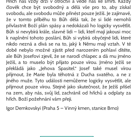
Hřích nás vždy drží v otroctví a vede nás ke smrti. Každý
člověk chce být svobodný a dělá vše pro to, aby získal
svobodu, ale svobodu může přinést pouze Ježíš. Je zajímavé,
že v tomto příběhu to Bůh dělá tak, že si lidé nemohli
přivlastnit Boží plán spásy a nedokázali ho logicky vysvětlit.
Bůh si nevybírá krále, slavné lidi – lidi, kteří mají jakousi moc
k naplnění tohoto poslání, Bůh si vybírá obyčejné lidi, které
nikdo nezná a dívá se na to, jaký k Němu mají vztah. V té
době nebylo možné zjistit před narozením pohlaví dítěte,
ale Bůh Josefovi zjevil, že se narodí chlapec a dá mu jméno
Ježíš, a to muselo být přijato pouze vírou. Jméno Ježíš se
překládá jako „Jehova Spasitel.“ Josef také musel vírou
přijmout, že Marie byla těhotná z Ducha svatého, a ne z
jiného muže. Tyto události nemůžeme logicky vysvětlit, ale
přijmout pouze vírou. Stejně jako skutečnost, že Ježíš přišel
na zem, aby nás, svůj lid, zachránil od hříchů a odplaty za
hřích. Boží požehnání vám přeji.
Igor Demkovskyi (Praha 5 – Vinný kmen, stanice Brno)