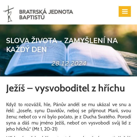
SLOVA ŽIVOTA - ZAMYŠLENÍ NA
KAŽDÝ DEN
28.12.2024
Ježíš – vysvoboditel z hříchu
Když to rozvážil, hle, Pánův anděl se mu ukázal ve snu a
řekl: „Josefe, synu Davidův, neboj se přijmout Marii, svou
ženu; neboť co v ní bylo počato, je z Ducha Svatého. Porodí
syna a dáš mu jméno Ježíš, neboť on vysvobodí svůj lid z
jeho hříchů.“ (Mt 1, 20-21)