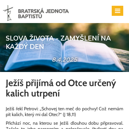
SLOVA ŽIVOTA - ZAMYŠLENÍ NA
KAŽDÝ DEN
8.4.2025
Ježíš přijímá od Otce určený
kalich utrpení
Ježíš řekl Petrovi: „Schovej ten meč do pochvy! Což nemám
pít kalich, který mi dal Otec?“ (J 18,11)
Přichází noc, na kterou se Ježíš dlouhou dobu připravoval.
Začalo to jeho narozením a pokračovalo čtyřiceti dny na