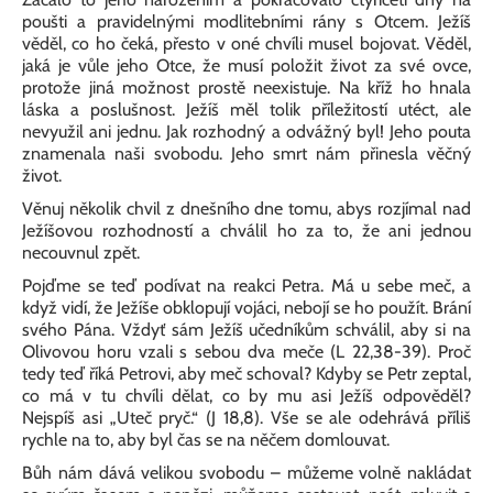
poušti a pravidelnými modlitebními rány s Otcem. Ježíš
věděl, co ho čeká, přesto v oné chvíli musel bojovat. Věděl,
jaká je vůle jeho Otce, že musí položit život za své ovce,
protože jiná možnost prostě neexistuje. Na kříž ho hnala
láska a poslušnost. Ježíš měl tolik příležitostí utéct, ale
nevyužil ani jednu. Jak rozhodný a odvážný byl! Jeho pouta
znamenala naši svobodu. Jeho smrt nám přinesla věčný
život.
Věnuj několik chvil z dnešního dne tomu, abys rozjímal nad
Ježíšovou rozhodností a chválil ho za to, že ani jednou
necouvnul zpět.
Pojďme se teď podívat na reakci Petra. Má u sebe meč, a
když vidí, že Ježíše obklopují vojáci, nebojí se ho použít. Brání
svého Pána. Vždyť sám Ježíš učedníkům schválil, aby si na
Olivovou horu vzali s sebou dva meče (L 22,38-39). Proč
tedy teď říká Petrovi, aby meč schoval? Kdyby se Petr zeptal,
co má v tu chvíli dělat, co by mu asi Ježíš odpověděl?
Nejspíš asi „Uteč pryč.“ (J 18,8). Vše se ale odehrává příliš
rychle na to, aby byl čas se na něčem domlouvat.
Bůh nám dává velikou svobodu – můžeme volně nakládat