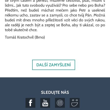
se svým časem a penězi, můžeme cestovat, psát, mluvit s
lidmi… Jak tuto svobodu využíváš? Pro sebe nebo pro Boha?
Předtím, než budeš máchat mečem jako Petr a usekneš
někomu ucho, zastav se a zamysli, co chce tvůj Pán. Možná
budeš mít dnes mnoho příležitostí vzít věci do svých rukou,
ale raději je nech být a zeptej se Boha, aby ti ukázal, co po
tobě skutečně chce.
Tomáš Kratochvíl (Brno)
DALŠÍ ZAMYŠLENÍ
SLEDUJTE NÁS