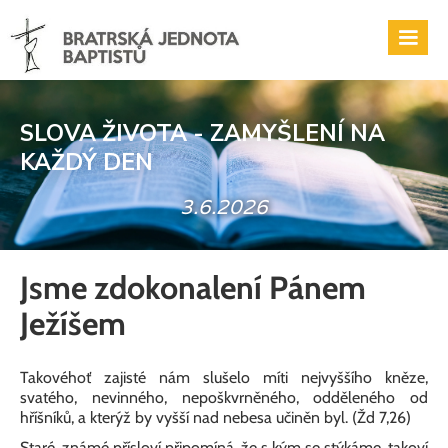
SLOVA ŽIVOTA - ZAMYŠLENÍ NA
KAŽDÝ DEN
3.6.2026
Jsme zdokonalení Pánem
Ježíšem
Takovéhoť zajisté nám slušelo míti nejvyššího kněze,
svatého, nevinného, nepoškvrněného, odděleného od
hříšníků, a kterýž by vyšší nad nebesa učiněn byl. (Žd 7,26)
Staré, známé přísloví připomíná, že s kým se stýkáme, takoví