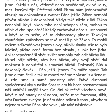
jsme. Každý z nás, vědomě nebo nevědomě, ovlivňuje ty,
mezi kterými žije. Přečtený oddíl Písma nám jednoznačně
ukazuje na dokonalost a svatost Pána Ježíše. Zákon nemohl
přivést nikoho k dokonalosti. Vždyť také nikdo z lidí Zákon
nenaplnil. Když nikdo toho není schopen sám, mohou to
učinit všichni společně? Každý zachovává něco z ustanovení
a když se to sečte, dá to dohromady plnost. Takovým
chytráckým způsobem se také snažili plnit Zákon. To mohli
ovšem zdůvodňovat jenom slovy, nikoliv skutky. Vše to bylo
falešné, překroucené, forma bez obsahu, slupka bez jádra.
Ani sebepočetnější oběti zvířat nemohly zahladit hříchy lidu.
Musel přijít někdo, sám bez hříchu, aby svojí obětí dal
možnost k odpuštění a smazání hříchů. Dokonalý Bůh a
dokonalý člověk – Pán Ježíš. Jenom On může spasit. Tak
jsme o tom četli, a tak to mnozí známe z vlastní zkušenosti.
A zde jsme u samé podstaty věci. Právě duchovní
společenství víry s naším Spasitelem hluboce poznamenává
náš vnitřní i vnější život. On činí skutečně všechno nové.
Když z mé strany není odpor, může mne formovat, tříbit,
vést Duchem svatým. Je nám dána milost k tomu, abychom
nejenom svého Pána obdivovali, ale také následovali.