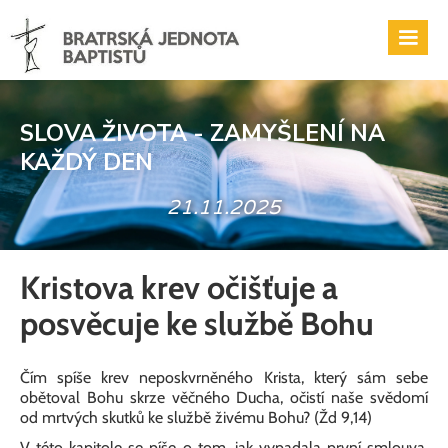
SLOVA ŽIVOTA - ZAMYŠLENÍ NA
KAŽDÝ DEN
21.11.2025
Kristova krev očišťuje a
posvěcuje ke službě Bohu
Čím spíše krev neposkvrněného Krista, který sám sebe
obětoval Bohu skrze věčného Ducha, očistí naše svědomí
od mrtvých skutků ke službě živému Bohu? (Žd 9,14)
V této kapitole se píše o tom, jak vypadala první smlouva.