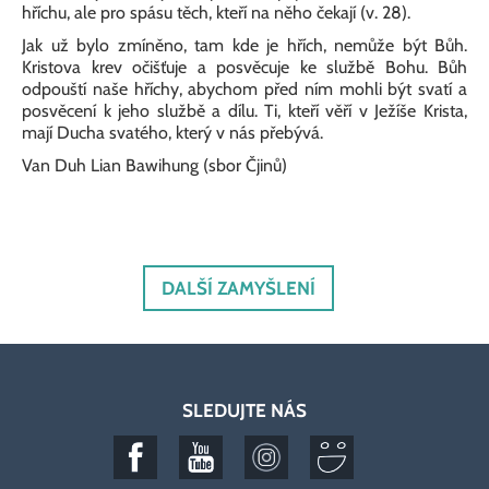
hříchu, ale pro spásu těch, kteří na něho čekají (v. 28).
Jak už bylo zmíněno, tam kde je hřích, nemůže být Bůh.
Kristova krev očišťuje a posvěcuje ke službě Bohu. Bůh
odpouští naše hříchy, abychom před ním mohli být svatí a
posvěcení k jeho službě a dílu. Ti, kteří věří v Ježíše Krista,
mají Ducha svatého, který v nás přebývá.
Van Duh Lian Bawihung (sbor Čjinů)
DALŠÍ ZAMYŠLENÍ
SLEDUJTE NÁS