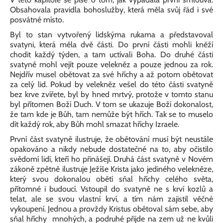
Obsahovala pravidla bohoslužby, která měla svůj řád i své
posvátné místo.
Byl to stan vytvořený lidskýma rukama a představoval
svatyni, která měla dvě části. Do první části mohli kněží
chodit každý týden, a tam uctívali Boha. Do druhé části
svatyně mohl vejít pouze velekněz a pouze jednou za rok.
Nejdřív musel obětovat za své hříchy a až potom obětovat
za celý lid. Pokud by velekněz vešel do této části svatyně
bez krve zvířete, byl by hned mrtvý, protože v tomto stanu
byl přítomen Boží Duch. V tom se ukazuje Boží dokonalost,
že tam kde je Bůh, tam nemůže být hřích. Tak se to muselo
dít každý rok, aby Bůh mohl smazat hříchy Izraele.
První část svatyně ilustruje, že obětování musí být neustále
opakováno a nikdy nebude dostatečné na to, aby očistilo
svědomí lidí, kteří ho přinášejí. Druhá část svatyně v Novém
zákoně zpětně ilustruje Ježíše Krista jako jediného velekněze,
který svou dokonalou obětí sňal hříchy celého světa,
přítomné i budoucí. Vstoupil do svatyně ne s krví kozlů a
telat, ale se svou vlastní krví, a tím nám zajistil věčné
vykoupení. Jednou a provždy Kristus obětoval sám sebe, aby
sňal hříchy mnohých, a podruhé přijde na zem už ne kvůli