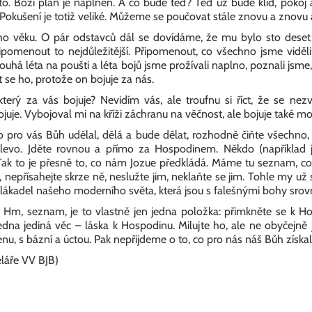
za to. Boží plán je naplněn. A co bude teď? Teď už bude klid, poko
. Pokušení je totiž veliké. Můžeme se poučovat stále znovu a znovu 
lého věku. O pár odstavců dál se dovídáme, že mu bylo sto deset l
pomenout to nejdůležitější. Připomenout, co všechno jsme viděli
uhá léta na poušti a léta bojů jsme prožívali naplno, poznali jsme, 
 se ho, protože on bojuje za nás.
terý za vás bojuje? Nevidím vás, ale troufnu si říct, že se nez
juje. Vybojoval mi na kříži záchranu na věčnost, ale bojuje také m
 pro vás Bůh udělal, dělá a bude dělat, rozhodně čiňte všechno,
levo. Jděte rovnou a přímo za Hospodinem. Někdo (například 
 Tak to je přesně to, co nám Jozue předkládá. Máme tu seznam, co
 nepřísahejte skrze ně, neslužte jim, neklaňte se jim. Tohle my už
lákadel našeho moderního světa, která jsou s falešnými bohy srov
 Hm, seznam, je to vlastně jen jedna položka: přimkněte se k Ho
edna jediná věc – láska k Hospodinu. Milujte ho, ale ne obyčejně 
cenu, s bázní a úctou. Pak nepřijdeme o to, co pro nás náš Bůh zí
láře VV BJB)