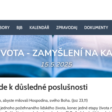
BORY
BJB
KALENDÁŘ
ZPRAVODAJ
DOKUMENTY
IVOTA - ZAMYŠLENÍ NA K
15.5.2025
de k důsledné poslušnosti
o, abyste milovali Hospodina, svého Boha. (Joz 23,11)
c jednoho požehnaného lidského života, konec jedné etapy života ná