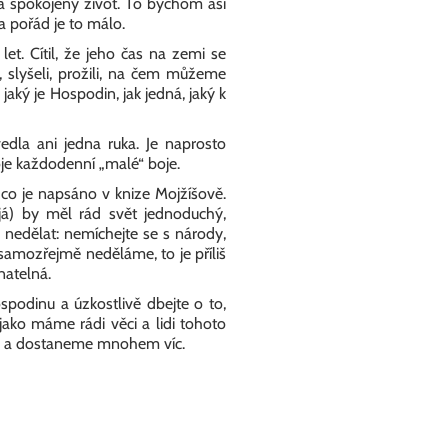
j a spokojený život. To bychom asi
a pořád je to málo.
et. Cítil, že jeho čas na zemi se
, slyšeli, prožili, na čem můžeme
jaký je Hospodin, jak jedná, jaký k
vedla ani jedna ruka. Je naprosto
oje každodenní „malé“ boje.
 co je napsáno v knize Mojžíšově.
já) by měl rád svět jednoduchý,
 nedělat: nemíchejte se s národy,
 samozřejmě neděláme, to je příliš
natelná.
spodinu a úzkostlivě dbejte o to,
jako máme rádi věci a lidi tohoto
skal a dostaneme mnohem víc.