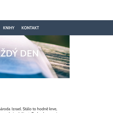
KNIHY
KONTAKT
AŽDÝ DEN
roda Izrael. Stálo to hodně krve,