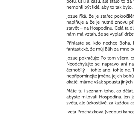
potu, úsilí a času, ale stálo to 
nemohli být lidé, aby to tak bylo
Jozue říká, že je stařec pokroči
naplňuje a že je nutné znovu při
stavět – na Hospodinu. Celá ta dlo
nám má vztah, že se vyplatí držet
Přihlaste se, kdo nechce Boha, k
fantastické, že můj Bůh za mne bo
Jozue pokračuje: Po tom všem, co
Neodchylujte se napravo ani na
černobílý – tohle ano, tohle ne.
nepřipomínejte jména jejich bohů,
okaté, máme však spoustu jiných 
Máte tu i seznam toho, co dělat.
abyste milovali Hospodina. Jen j
světa, ale úzkostlivě, za každou 
Iveta Procházková (vedoucí kance