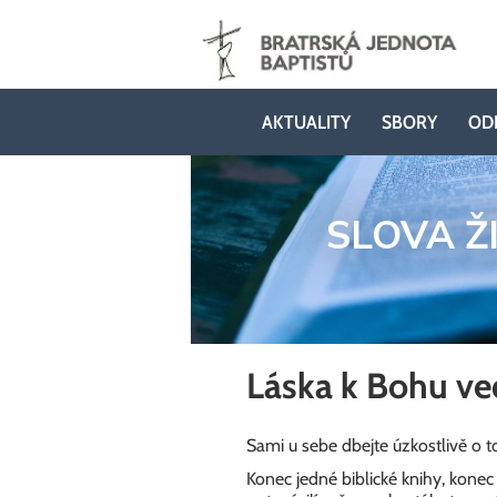
AKTUALITY
SBORY
OD
SLOVA Ž
Láska k Bohu ve
Sami u sebe dbejte úzkostlivě o t
Konec jedné biblické knihy, kone