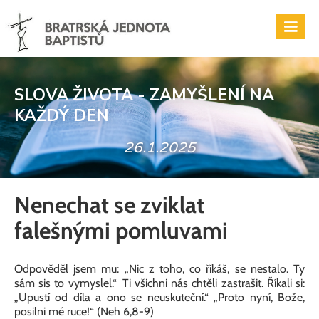
SLOVA ŽIVOTA - ZAMYŠLENÍ NA
KAŽDÝ DEN
26.1.2025
Nenechat se zviklat
falešnými pomluvami
Odpověděl jsem mu: „Nic z toho, co říkáš, se nestalo. Ty
sám sis to vymyslel.“ Ti všichni nás chtěli zastrašit. Říkali si:
„Upustí od díla a ono se neuskuteční.“ „Proto nyní, Bože,
posilni mé ruce!“ (Neh 6,8-9)