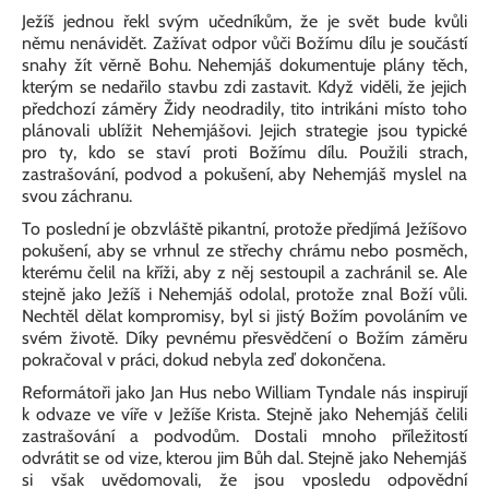
Ježíš jednou řekl svým učedníkům, že je svět bude kvůli
němu nenávidět. Zažívat odpor vůči Božímu dílu je součástí
snahy žít věrně Bohu. Nehemjáš dokumentuje plány těch,
kterým se nedařilo stavbu zdi zastavit. Když viděli, že jejich
předchozí záměry Židy neodradily, tito intrikáni místo toho
plánovali ublížit Nehemjášovi. Jejich strategie jsou typické
pro ty, kdo se staví proti Božímu dílu. Použili strach,
zastrašování, podvod a pokušení, aby Nehemjáš myslel na
svou záchranu.
To poslední je obzvláště pikantní, protože předjímá Ježíšovo
pokušení, aby se vrhnul ze střechy chrámu nebo posměch,
kterému čelil na kříži, aby z něj sestoupil a zachránil se. Ale
stejně jako Ježíš i Nehemjáš odolal, protože znal Boží vůli.
Nechtěl dělat kompromisy, byl si jistý Božím povoláním ve
svém životě. Díky pevnému přesvědčení o Božím záměru
pokračoval v práci, dokud nebyla zeď dokončena.
Reformátoři jako Jan Hus nebo William Tyndale nás inspirují
k odvaze ve víře v Ježíše Krista. Stejně jako Nehemjáš čelili
zastrašování a podvodům. Dostali mnoho příležitostí
odvrátit se od vize, kterou jim Bůh dal. Stejně jako Nehemjáš
si však uvědomovali, že jsou vposledu odpovědní