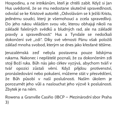
Hospodinu, a ne intrikánům, kteří je chtěli zabít. Když si Jan
Hus uvědomil, že se mu nedostane skutečné spravedlnosti,
odvolal se ke Kristově autoritě: „Odvolávám se k Ježíši Kristu,
jedinému soudci, který je všemohoucí a zcela spravedlivý.
Do jeho rukou vkládám svou věc, kterou obhajuji nikoli na
základě falešných svědků a bludných rad, ale na základě
pravdy a spravedlnosti.“ Hus a Tyndale se nedočkali
dokončení své „zdi“. Díky své věrnosti Pánu však položili
základ mnoha svobod, kterým se dnes jako křesťané těšíme.
Jeruzalémská zeď nebyla postavena pouze lidskýma
rukama. Nakonec i nepřátelé poznali, že za dokončením zdi
stojí Boží ruka. Bůh nás jako církev vyzývá, abychom tváří v
tvář opozici zůstali věrní. Když přijdou protivenství,
pronásledování nebo pokušení, můžeme stát v přesvědčení,
že Bůh působí v naší poslušnosti. Naším úkolem je
porozumět jeho vůli a naslouchat jeho výzvě k poslušnosti.
Zbytek je na něm.
Rowena a Granville Casiño (IBCP – Mezinárodní sbor Praha
3)