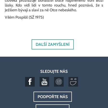
člověka prozrazuje bohatství srdce naplněného vůní Boží
lásky. Kdo vidí lidi v tomto rouchu, hned poznává, že s
Ježíšem bývají a slaví za ně Otce nebeského.
Vilém Pospíšil (SŽ 1975)
DALŠÍ ZAMYŠLENÍ
SLEDUJTE NÁS
PODPOŘTE NÁS