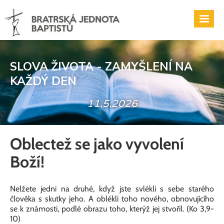
SLOVA ŽIVOTA - ZAMYŠLENÍ NA
KAŽDÝ DEN
11.5.2026
Oblectež se jako vyvolení
Boží!
Nelžete jedni na druhé, když jste svlékli s sebe starého
člověka s skutky jeho. A oblékli toho nového, obnovujícího
se k známosti, podlé obrazu toho, kterýž jej stvořil. (Ko 3,9-
10)