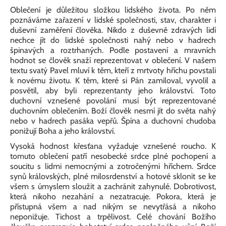
Oblečení je důležitou složkou lidského života. Po něm
poznáváme zařazení v lidské společnosti, stav, charakter i
duševní zaměření člověka. Nikdo z duševně zdravých lidí
nechce jít do lidské společnosti nahý nebo v hadrech
špinavých a roztrhaných. Podle postavení a mravních
hodnot se člověk snaží reprezentovat v oblečení. V našem
textu svatý Pavel mluví k těm, kteří z mrtvoty hříchu povstali
k novému životu. K těm, které si Pán zamiloval, vyvolil a
posvětil, aby byli reprezentanty jeho království. Toto
duchovní vznešené povolání musí být reprezentované
duchovním oblečením. Boží člověk nesmí jít do světa nahý
nebo v hadrech pasáka vepřů. Špína a duchovní chudoba
ponižují Boha a jeho království.
Vysoká hodnost křesťana vyžaduje vznešené roucho. K
tomuto oblečení patří nesobecké srdce plné pochopení a
soucitu s lidmi nemocnými a zotročenými hříchem. Srdce
synů královských, plné milosrdenství a hotové sklonit se ke
všem s úmyslem sloužit a zachránit zahynulé. Dobrotivost,
která nikoho nezahání a nezatracuje. Pokora, která je
přístupná všem a nad nikým se nevytřásá a nikoho
neponižuje. Tichost a trpělivost. Celé chování Božího