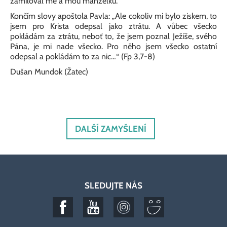
zamiloval mě a mou manželku.
Končím slovy apoštola Pavla: „Ale cokoliv mi bylo ziskem, to
jsem pro Krista odepsal jako ztrátu. A vůbec všecko
pokládám za ztrátu, neboť to, že jsem poznal Ježíše, svého
Pána, je mi nade všecko. Pro něho jsem všecko ostatní
odepsal a pokládám to za nic…“ (Fp 3,7-8)
Dušan Mundok (Žatec)
DALŠÍ ZAMYŠLENÍ
SLEDUJTE NÁS