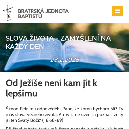
SLOVA ŽIVOTA - ZAMYŠLENÍ NA
KAŽDÝ DEN
23.2.2025
Od Ježíše není kam jít k
lepšímu
Šimon Petr mu odpověděl: „Pane, ke komu bychom šli? Ty
máš slova věčného života. A my jsme uvěřili a poznali, že ty
jsi ten Svatý Boží.“ (J 6,68-69)
Při čtení tohoto textu mě často napadaly otázky, jak bych