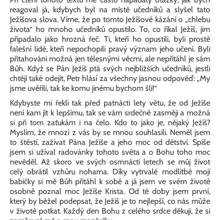
reagoval já, kdybych byl na místě učedníků a slyšel tato
Ježíšova slova. Víme, že po tomto Ježíšově kázání o „chlebu
života“ ho mnoho učedníků opustilo. To, co říkal Ježíš, jim
připadalo jako hrozná řeč. Ti, kteří ho opustili, byli prostě
falešní lidé, kteří nepochopili pravý význam jeho učení. Byli
přitahováni možná jen tělesnými věcmi, ale nepřitáhl je sám
Bůh. Když se Pán Ježíš ptá svých nejbližších učedníků, jestli
chtějí také odejít, Petr hlásí za všechny jasnou odpověď: „My
jsme uvěřili, tak ke komu jinému bychom šli!“
Kdybyste mi řekli tak před patnácti lety větu, že od Ježíše
není kam jít k lepšímu, tak se vám srdečně zasměji a možná
si při tom zaťukám i na čelo. Kdo to jako je, nějaký Ježíš?
Myslím, že mnozí z vás by se mnou souhlasili. Neměl jsem
to štěstí, zažívat Pána Ježíše a jeho moc od dětství. Spíše
jsem si užíval radovánky tohoto světa a o Bohu toho moc
nevěděl. Až skoro ve svých osmnácti letech se můj život
celý obrátil vzhůru nohama. Díky vytrvalé modlitbě mojí
babičky si mě Bůh přitáhl k sobě a já jsem ve svém životě
osobně poznal moc Ježíše Krista. Od té doby jsem první,
který by běžel podepsat, že Ježíš je to nejlepší, co nás může
v životě potkat. Každý den Bohu z celého srdce děkuji, že si