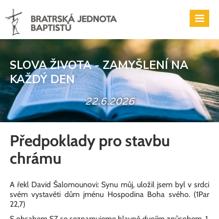
SLOVA ŽIVOTA - ZAMYŠLENÍ NA
KAŽDÝ DEN
22.6.2026
Předpoklady pro stavbu
chrámu
A řekl David Šalomounovi: Synu můj, uložil jsem byl v srdci
svém vystavěti dům jménu Hospodina Boha svého. (1Par
22,7)
S obsahem SZ se seznamujeme hlavně dvojím způsobem. 1.