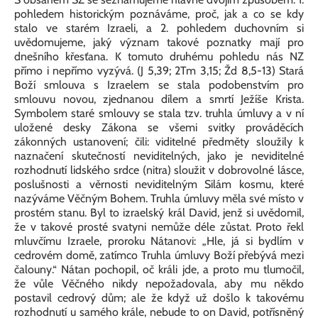
pohledem historickým poznáváme, proč, jak a co se kdy
stalo ve starém Izraeli, a 2. pohledem duchovním si
uvědomujeme, jaký význam takové poznatky mají pro
dnešního křesťana. K tomuto druhému pohledu nás NZ
přímo i nepřímo vyzývá. (J 5,39; 2Tm 3,15; Žd 8,5-13) Stará
Boží smlouva s Izraelem se stala podobenstvím pro
smlouvu novou, zjednanou dílem a smrtí Ježíše Krista.
Symbolem staré smlouvy se stala tzv. truhla úmluvy a v ní
uložené desky Zákona se všemi svitky prováděcích
zákonných ustanovení; čili: viditelné předměty sloužily k
naznačení skutečností neviditelných, jako je neviditelné
rozhodnutí lidského srdce (nitra) sloužit v dobrovolné lásce,
poslušnosti a věrnosti neviditelným Silám kosmu, které
nazýváme Věčným Bohem. Truhla úmluvy měla své místo v
prostém stanu. Byl to izraelský král David, jenž si uvědomil,
že v takové prosté svatyni nemůže déle zůstat. Proto řekl
mluvčímu Izraele, proroku Nátanovi: „Hle, já si bydlím v
cedrovém domě, zatímco Truhla úmluvy Boží přebývá mezi
čalouny.“ Nátan pochopil, oč králi jde, a proto mu tlumočil,
že vůle Věčného nikdy nepožadovala, aby mu někdo
postavil cedrový dům; ale že když už došlo k takovému
rozhodnutí u samého krále, nebude to on David, potřísněný