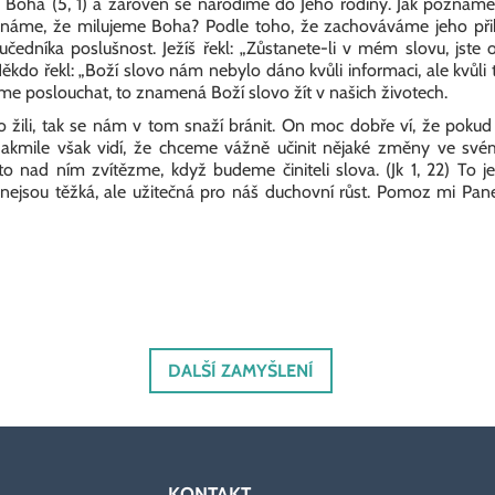
 z Boha (5, 1) a zároveň se narodíme do Jeho rodiny. Jak poznáme
náme, že milujeme Boha? Podle toho, že zachováváme jeho přiká
učedníka poslušnost. Ježíš řekl: „Zůstanete-li v mém slovu, jste 
do řekl: „Boží slovo nám nebylo dáno kvůli informaci, ale kvůli
e poslouchat, to znamená Boží slovo žít v našich životech.
 žili, tak se nám v tom snaží bránit. On moc dobře ví, že pokud
Jakmile však vidí, že chceme vážně učinit nějaké změny ve svém
roto nad ním zvítězme, když budeme činiteli slova. (Jk 1, 22) To 
nejsou těžká, ale užitečná pro náš duchovní růst. Pomoz mi Pane
DALŠÍ ZAMYŠLENÍ
KONTAKT