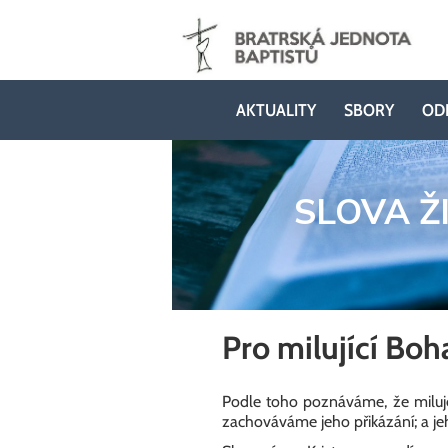
AKTUALITY
SBORY
OD
SLOVA Ž
Pro milující Boh
Podle toho poznáváme, že miluje
zachováváme jeho přikázání; a jeho