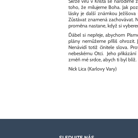
Skrze víru v Krista se narodíme
toho, že milujeme Boha. Jak poz
lásky je další známkou Ježíšova 
Zůstávat znamená zachovávat. Něk
proměna nastane, když si vyberem
Ďábel si nepřeje, abychom Písmo
plány nemůžeme příliš ohrozit. 
Nenávidí totiž činitele slova. P
nebeskému Otci. Jeho přikázání 
změň mé srdce, abych ti byl blíž.
Nick Lica (Karlovy Vary)
SLEDUJTE NÁS