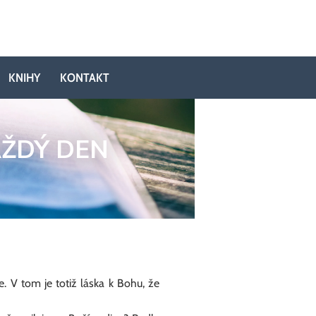
KNIHY
KONTAKT
AŽDÝ DEN
 V tom je totiž láska k Bohu, že