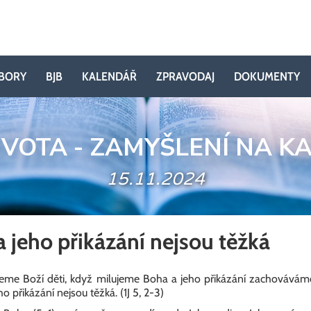
BORY
BJB
KALENDÁŘ
ZPRAVODAJ
DOKUMENTY
IVOTA - ZAMYŠLENÍ NA K
15.11.2024
a jeho přikázání nejsou těžká
me Boží děti, když milujeme Boha a jeho přikázání zachováváme.
 přikázání nejsou těžká. (1J 5, 2-3)