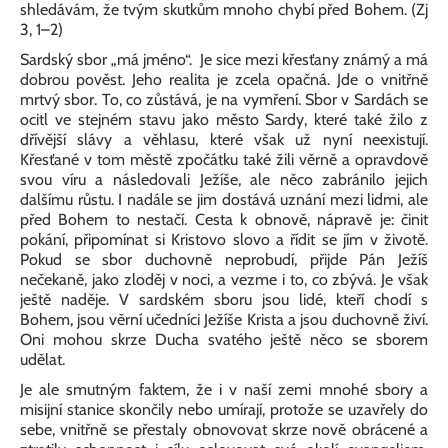
shledávám, že tvým skutkům mnoho chybí před Bohem. (Zj
3, 1–2)
Sardský sbor „má jméno“. Je sice mezi křesťany známý a má
dobrou pověst. Jeho realita je zcela opačná. Jde o vnitřně
mrtvý sbor. To, co zůstává, je na vymření. Sbor v Sardách se
ocitl ve stejném stavu jako město Sardy, které také žilo z
dřívější slávy a věhlasu, které však už nyní neexistují.
Křesťané v tom městě zpočátku také žili věrně a opravdově
svou víru a následovali Ježíše, ale něco zabránilo jejich
dalšímu růstu. I nadále se jim dostává uznání mezi lidmi, ale
před Bohem to nestačí. Cesta k obnově, nápravě je: činit
pokání, připomínat si Kristovo slovo a řídit se jím v životě.
Pokud se sbor duchovně neprobudí, přijde Pán Ježíš
nečekaně, jako zloděj v noci, a vezme i to, co zbývá. Je však
ještě naděje. V sardském sboru jsou lidé, kteří chodí s
Bohem, jsou věrní učedníci Ježíše Krista a jsou duchovně živí.
Oni mohou skrze Ducha svatého ještě něco se sborem
udělat.
Je ale smutným faktem, že i v naší zemi mnohé sbory a
misijní stanice skončily nebo umírají, protože se uzavřely do
sebe, vnitřně se přestaly obnovovat skrze nově obrácené a