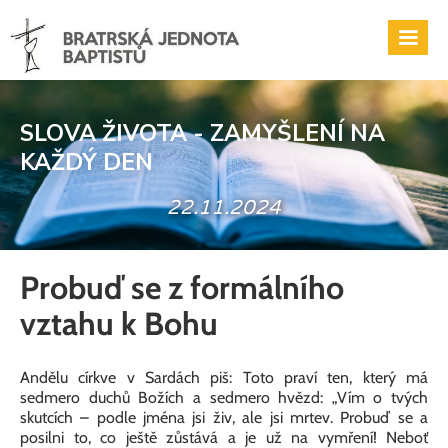
SLOVA ŽIVOTA - ZAMYŠLENÍ NA
KAŽDÝ DEN
22.11.2024
Probuď se z formálního
vztahu k Bohu
Andělu církve v Sardách piš: Toto praví ten, který má
sedmero duchů Božích a sedmero hvězd: „Vím o tvých
skutcích – podle jména jsi živ, ale jsi mrtev. Probuď se a
posilni to, co ještě zůstává a je už na vymření! Neboť