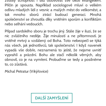
ztratily schopnost i sílu oslovovat své okolí evangeliem.
Příčin je spousta. Například sociologové mluví o velkém
odlivu mladých lidí z vesnic a malých měst do velkoměst, a
tak mnoho sborů ztrácí budoucí generaci. Mnohá
společenství se zhroutila díky vnitřním sporům a konfliktům
nebo selhání vedoucích.
Případ sardského sboru je trochu jiný. Stále žije v iluzi, že se
nic zvláštního neděje. Žije minulostí a ne přítomností. Je
vnitřně mrtvý a vzdálený od Boha. Toto nebezpečí se týká
nás všech, jak jednotlivců, tak společenství. I když navenek
vypadá vše dobře, neznamená to ještě, že nejsme uvnitř
vyprahlí a prázdní. Bohu ale stačí několik věrných, aby
obnovil, co je na vymření. Probuďme se tedy a posilněme
to, co zůstává.
Michal Petratur (Vikýřovice)
DALŠÍ ZAMYŠLENÍ