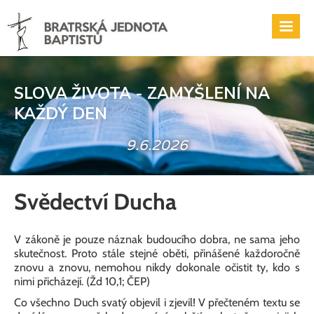
SLOVA ŽIVOTA - ZAMYŠLENÍ NA
KAŽDÝ DEN
9.6.2026
Svědectví Ducha
V zákoně je pouze náznak budoucího dobra, ne sama jeho
skutečnost. Proto stále stejné oběti, přinášené každoročně
znovu a znovu, nemohou nikdy dokonale očistit ty, kdo s
nimi přicházejí. (Žd 10,1; ČEP)
Co všechno Duch svatý objevil i zjevil! V přečteném textu se