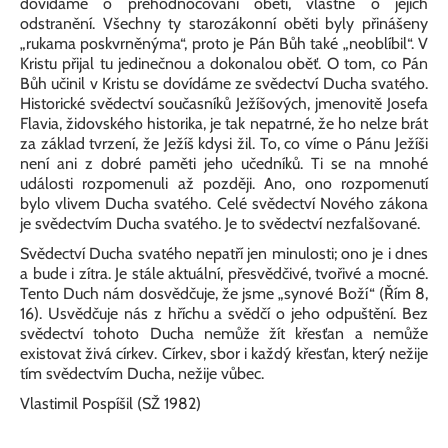
dovídáme o přehodnocování obětí, vlastně o jejich
odstranění. Všechny ty starozákonní oběti byly přinášeny
„rukama poskvrněnýma“, proto je Pán Bůh také „neoblíbil“. V
Kristu přijal tu jedinečnou a dokonalou oběť. O tom, co Pán
Bůh učinil v Kristu se dovídáme ze svědectví Ducha svatého.
Historické svědectví současníků Ježíšových, jmenovitě Josefa
Flavia, židovského historika, je tak nepatrné, že ho nelze brát
za základ tvrzení, že Ježíš kdysi žil. To, co víme o Pánu Ježíši
není ani z dobré paměti jeho učedníků. Ti se na mnohé
události rozpomenuli až později. Ano, ono rozpomenutí
bylo vlivem Ducha svatého. Celé svědectví Nového zákona
je svědectvím Ducha svatého. Je to svědectví nezfalšované.
Svědectví Ducha svatého nepatří jen minulosti; ono je i dnes
a bude i zítra. Je stále aktuální, přesvědčivé, tvořivé a mocné.
Tento Duch nám dosvědčuje, že jsme „synové Boží“ (Řím 8,
16). Usvědčuje nás z hříchu a svědčí o jeho odpuštění. Bez
svědectví tohoto Ducha nemůže žít křesťan a nemůže
existovat živá církev. Církev, sbor i každý křesťan, který nežije
tím svědectvím Ducha, nežije vůbec.
Vlastimil Pospíšil (SŽ 1982)