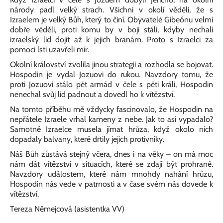
národy padl velký strach. Všichni v okolí věděli, že s
Izraelem je velký Bůh, který to činí. Obyvatelé Gibeónu velmi
dobře věděli, proti komu by v boji stáli, kdyby nechali
izraelský lid dojít až k jejich branám. Proto s Izraelci za
pomoci lsti uzavřeli mír.
Okolní království zvolila jinou strategii a rozhodla se bojovat.
Hospodin je vydal Jozuovi do rukou. Navzdory tomu, že
proti Jozuovi stálo pět armád v čele s pěti králi, Hospodin
nenechal svůj lid padnout a dovedl ho k vítězství.
Na tomto příběhu mě vždycky fascinovalo, že Hospodin na
nepřátele Izraele vrhal kameny z nebe. Jak to asi vypadalo?
Samotné Izraelce musela jímat hrůza, když okolo nich
dopadaly balvany, které drtily jejich protivníky.
Náš Bůh zůstává stejný včera, dnes i na věky – on má moc
nám dát vítězství v situacích, které se zdají být prohrané.
Navzdory událostem, které nám mnohdy nahání hrůzu,
Hospodin nás vede v patrnosti a v čase svém nás dovede k
vítězství.
Tereza Němejcová (asistentka VV)