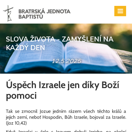
SLOVA ŽIVOTA - ZAMYŠLENÍ NA
KAŽDÝ DEN
12.5.2025
Úspěch Izraele jen díky Boží
pomoci
Tak se zmocnil Jozue jedním rázem všech těchto králů a
jejich zemí, neboť Hospodin, Bůh Izraele, bojoval za Izraele.
(Joz 10,42)
Když Izraelci v čele s Jozuem dobyli Jericho, na okolní