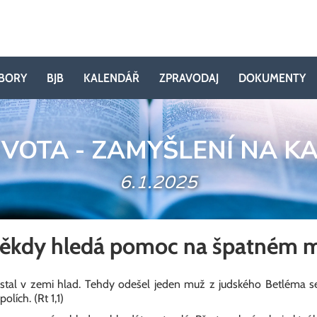
BORY
BJB
KALENDÁŘ
ZPRAVODAJ
DOKUMENTY
IVOTA - ZAMYŠLENÍ NA K
6.1.2025
někdy hledá pomoc na špatném m
nastal v zemi hlad. Tehdy odešel jeden muž z judského Betléma 
olích. (Rt 1,1)