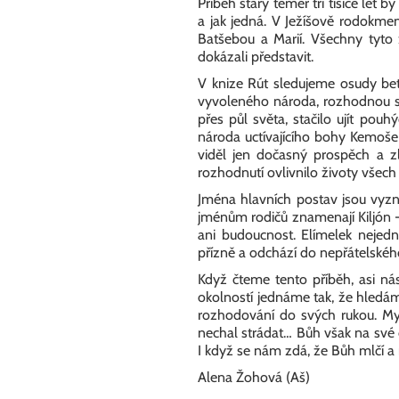
Příběh starý téměř tři tisíce let 
a jak jedná. V Ježíšově rodokme
Batšebou a Marií. Všechny tyto
dokázali představit.
V knize Rút sledujeme osudy bet
vyvoleného národa, rozhodnou se 
přes půl světa, stačilo ujít pou
národa uctívajícího bohy Kemoše a
viděl jen dočasný prospěch a z
rozhodnutí ovlivnilo životy všech 
Jména hlavních postav jsou vyzn
jménům rodičů znamenají Kiljón -
ani budoucnost. Elímelek nejed
přízně a odchází do nepřátelskéh
Když čteme tento příběh, asi n
okolností jednáme tak, že hledá
rozhodování do svých rukou. My
nechal strádat… Bůh však na své d
I když se nám zdá, že Bůh mlčí a
Alena Žohová (Aš)