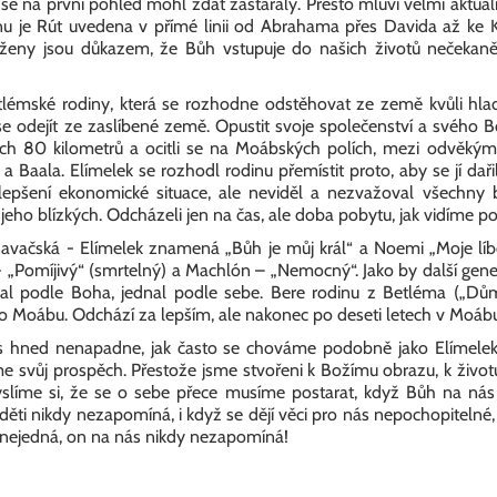
by se na první pohled mohl zdát zastaralý. Přesto mluví velmi aktuál
nu je Rút uvedena v přímé linii od Abrahama přes Davida až ke K
 ženy jsou důkazem, že Bůh vstupuje do našich životů nečekan
lémské rodiny, která se rozhodne odstěhovat ze země kvůli hlad
odejít ze zaslíbené země. Opustit svoje společenství a svého Boha
hých 80 kilometrů a ocitli se na Moábských polích, mezi odvěkými
 Baala. Elímelek se rozhodl rodinu přemístit proto, aby se jí dařilo
lepšení ekonomické situace, ale neviděl a nezvažoval všechny 
jeho blízkých. Odcházeli jen na čas, ale doba pobytu, jak vidíme po
avačská - Elímelek znamená „Bůh je můj král“ a Noemi „Moje líb
 „Pomíjivý“ (smrtelný) a Machlón – „Nemocný“. Jako by další gen
nal podle Boha, jednal podle sebe. Bere rodinu z Betléma („Dů
o Moábu. Odchází za lepším, ale nakonec po deseti letech v Moábu
ás hned nenapadne, jak často se chováme podobně jako Elímelek
me svůj prospěch. Přestože jsme stvořeni k Božímu obrazu, k živo
slíme si, že se o sebe přece musíme postarat, když Bůh na n
ěti nikdy nezapomíná, i když se dějí věci pro nás nepochopitelné, 
 nejedná, on na nás nikdy nezapomíná!