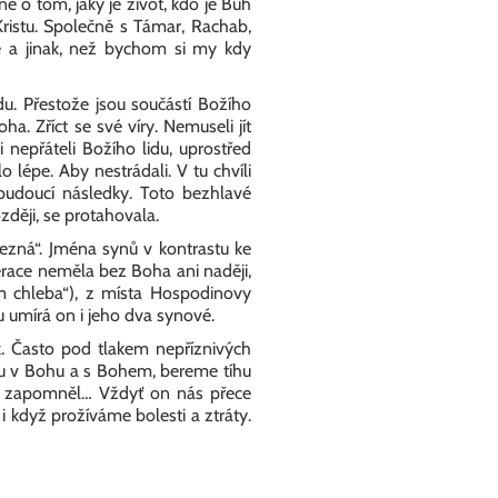
ně o tom, jaký je život, kdo je Bůh
ristu. Společně s Támar, Rachab,
ě a jinak, než bychom si my kdy
u. Přestože jsou součástí Božího
. Zříct se své víry. Nemuseli jít
 nepřáteli Božího lidu, uprostřed
 lépe. Aby nestrádali. V tu chvíli
budoucí následky. Toto bezhlavé
zději, se protahovala.
ezná“. Jména synů v kontrastu ke
erace neměla bez Boha ani naději,
m chleba“), z místa Hospodinovy
 umírá on i jeho dva synové.
. Často pod tlakem nepříznivých
tu v Bohu a s Bohem, bereme tíhu
ás zapomněl… Vždyť on nás přece
i když prožíváme bolesti a ztráty.