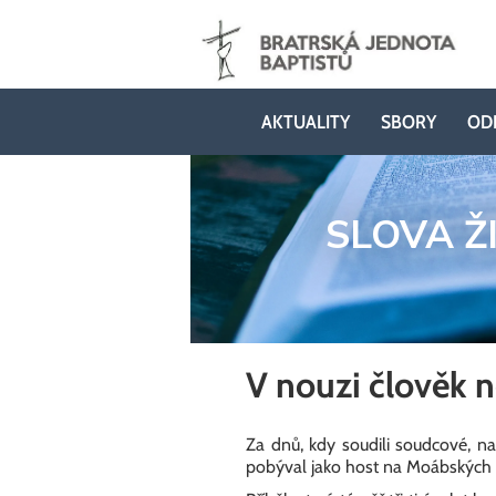
AKTUALITY
SBORY
OD
SLOVA Ž
V nouzi člověk 
Za dnů, kdy soudili soudcové, 
pobýval jako host na Moábských p