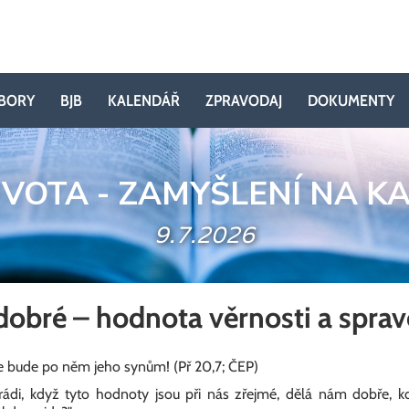
BORY
BJB
KALENDÁŘ
ZPRAVODAJ
DOKUMENTY
IVOTA - ZAMYŠLENÍ NA K
9.7.2026
dobré – hodnota věrnosti a sprav
ze bude po něm jeho synům! (Př 20,7; ČEP)
ádi, když tyto hodnoty jsou při nás zřejmé, dělá nám dobře, kd