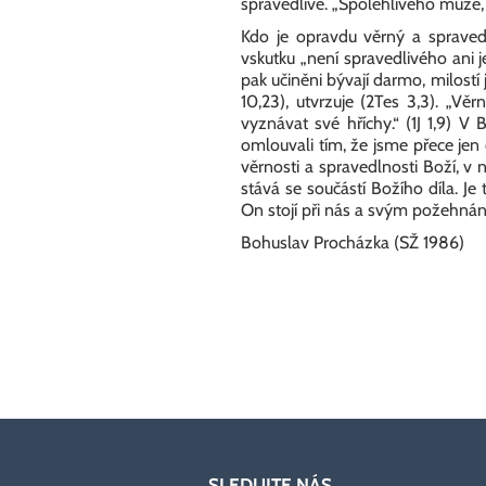
spravedlivé. „Spolehlivého muže,
Kdo je opravdu věrný a spraved
vskutku „není spravedlivého ani je
pak učiněni bývají darmo, milostí 
10,23), utvrzuje (2Tes 3,3). „Vě
vyznávat své hříchy.“ (1J 1,9) 
omlouvali tím, že jsme přece jen 
věrnosti a spravedlnosti Boží, v
stává se součástí Božího díla. Je
On stojí při nás a svým požehnán
Bohuslav Procházka (SŽ 1986)
SLEDUJTE NÁS