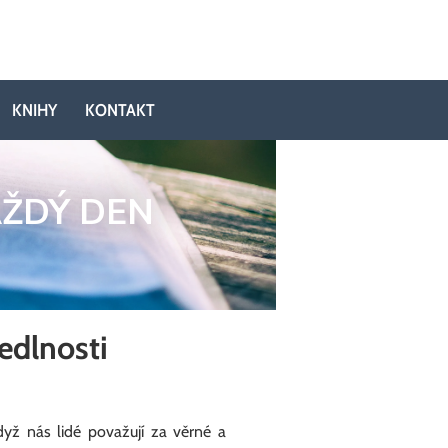
KNIHY
KONTAKT
AŽDÝ DEN
edlnosti
yž nás lidé považují za věrné a