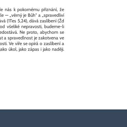
de nás k pokornému přiznání, že
Ale — „věrný je Bůh" a „spravedliví
ává (1Tes 5,24), dává zaslíbení (Žd
 od všeliké nepravosti, budeme-li
 nedostává. Ne proto, abychom se
ost a spravedlnost je zakotvena ve
i. Ve víře se opírá o zaslíbení a
ko úkol, jako zápas i jako naději.