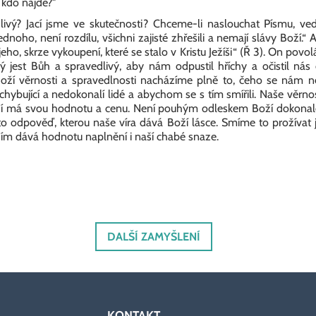
 kdo najde?"
livý? Jací jsme ve skutečnosti? Chceme-li naslouchat Písmu, ve
dnoho, není rozdílu, všichni zajisté zhřešili a nemají slávy Boží.“ 
jeho, skrze vykoupení, které se stalo v Kristu Ježíši“ (Ř 3). On povol
rný jest Bůh a spravedlivý, aby nám odpustil hříchy a očistil nás
V Boží věrnosti a spravedlnosti nacházíme plně to, čeho se nám
chybující a nedokonalí lidé a abychom se s tím smířili. Naše věrn
 ní má svou hodnotu a cenu. Není pouhým odleskem Boží dokonalost
 to odpověď, kterou naše víra dává Boží lásce. Smíme to prožívat ja
ím dává hodnotu naplnění i naší chabé snaze.
DALŠÍ ZAMYŠLENÍ
KONTAKT