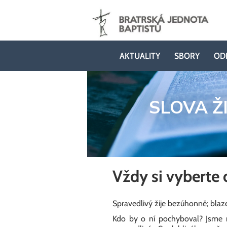
AKTUALITY
SBORY
OD
SLOVA Ž
Vždy si vyberte 
Spravedlivý žije bezúhonně; bla
Kdo by o ní pochyboval? Jsme r