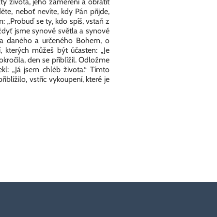
y života, jeho zaměření a obrátit
te, neboť nevíte, kdy Pán přijde,
: „Probuď se ty, kdo spíš, vstaň z
 Vždyť jsme synové světla a synové
vota daného a určeného Bohem, o
í, kterých můžeš být účasten: „Je
okročila, den se přiblížil. Odložme
kl: „Já jsem chléb života.“ Tímto
blížilo, vstříc vykoupení, které je