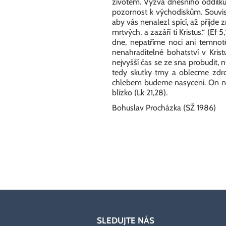
životem. Výzva dnešního oddílku 
pozornost k východiskům. Souvisí
aby vás nenalezl spící, až přijde
mrtvých, a zazáří ti Kristus.“ (E
dne, nepatříme noci ani temnot
nenahraditelné bohatství v Krist
nejvyšší čas se ze sna probudit, n
tedy skutky tmy a oblecme zdroj 
chlebem budeme nasyceni. On nás po
blízko (Lk 21,28).
Bohuslav Procházka (SŽ 1986)
SLEDUJTE NÁS