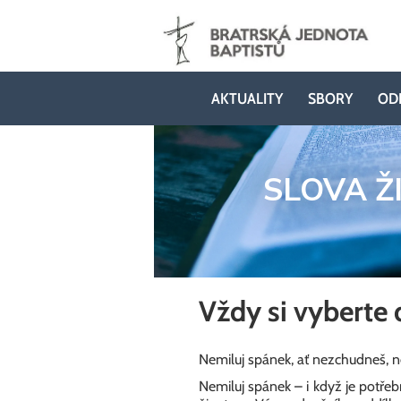
AKTUALITY
SBORY
OD
SLOVA Ž
Vždy si vyberte
Nemiluj spánek, ať nezchudneš, ne
Nemiluj spánek – i když je potře