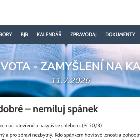
BORY
BJB
KALENDÁŘ
ZPRAVODAJ
DOKUMENTY
IVOTA - ZAMYŠLENÍ NA K
11.7.2026
 dobré – nemiluj spánek
ch oči otevřené a nasytíš se chlebem. (Př 20,13)
bný a pro zdraví nezbytný. Kdo spánkem hoví své lenosti a pohod