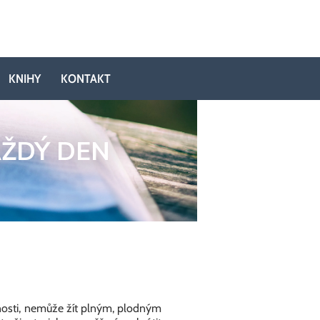
KNIHY
KONTAKT
AŽDÝ DEN
lnosti, nemůže žít plným, plodným