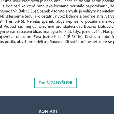
Písma však zase sleduje něco více - chce se dobrat samé podstat
 s bdělostí, ke které jsme jako křesťané neustále napomínáni: „Bdě
 znenadání.“ (Mk 13,35) Spánek v tomto smyslu je velikým nepřítelem
f 5,14) „Nespěme tedy jako ostatní, nýbrž bděme a buďme střízliví!
ě" (1Tes 5,1-6). Nemiluj spánek, abys nepřišel o požehnání ži
u! Probuď se, měj oči otevřené pro skutečnosti Božího královstv
yní je nám spasení blíže, než bylo tenkrát, když jsme uvěřili. Noc p
světla, oblecme Pána Ježíše Krista“ (Ř 13,11n). Kristus o sobě ře
sílá, abychom bdělí a připravení šli vstříc království, které se při
DALŠÍ ZAMYŠLENÍ
KONTAKT